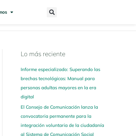
mos
Lo más reciente
N
a
Informe especializado: Superando las
v
brechas tecnológicas: Manual para
e
personas adultas mayores en la era
g
digital
a
El Consejo de Comunicación lanza la
a
convocatoria permanente para la
q
integración voluntaria de la ciudadanía
u
al Sistema de Comunicación Social
í