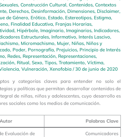
Sexuales
,
Construcción Cultural
,
Contenidos
,
Contextos
nte
,
Derechos
,
Desinformación
,
Dimensiones
,
Disclaimer
,
ue de Género
,
Erótico
,
Estado
,
Estereotipos
,
Estigma
,
eno
,
Finalidad Educativa
,
Franjas Horarias
,
ividad
,
Hipérbole
,
Imaginario
,
Imaginarios
,
Indicadores
,
dicadores Estructurales
,
Informativo
,
Interés Lascivo
,
achismo
,
Micromachismo
,
Mujer
,
Niñas, Niños y
rcado
,
Poder
,
Pornografía
,
Prejuicios
,
Principio de Interés
mo
,
Redes
,
Representación
,
Representaciones
,
ización
,
Ritual
,
Sexo
,
Tipos
,
Tratamiento
,
Víctima
,
Violencia
,
Vulneración
,
Xenofobia
/
30 de junio de 2020
ptos y categorías claves para entender no solo el
egias y políticas que permitan desarrollar contenidos de
tegral de niñas, niños y adolescentes, cuyo desarrollo es
ctores sociales como los medios de comunicación.
Autor
Palabras Clave
de Evaluación de
Comunicadores