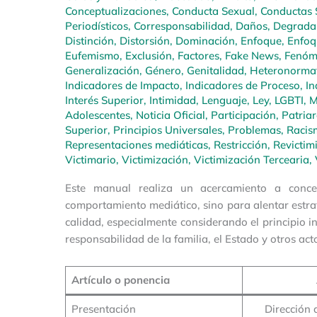
Conceptualizaciones
,
Conducta Sexual
,
Conductas 
Periodísticos
,
Corresponsabilidad
,
Daños
,
Degrada
Distinción
,
Distorsión
,
Dominación
,
Enfoque
,
Enfoq
Eufemismo
,
Exclusión
,
Factores
,
Fake News
,
Fenóm
Generalización
,
Género
,
Genitalidad
,
Heteronormat
Indicadores de Impacto
,
Indicadores de Proceso
,
In
Interés Superior
,
Intimidad
,
Lenguaje
,
Ley
,
LGBTI
,
M
Adolescentes
,
Noticia Oficial
,
Participación
,
Patria
Superior
,
Principios Universales
,
Problemas
,
Racis
Representaciones mediáticas
,
Restricción
,
Revictim
Victimario
,
Victimización
,
Victimización Tercearia
,
Este manual realiza un acercamiento a conce
comportamiento mediático, sino para alentar estrat
calidad, especialmente considerando el principio in
responsabilidad de la familia, el Estado y otros a
Artículo o ponencia
Presentación
Dirección 