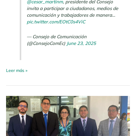
@cesar_martinm
, presidente del Consejo
invita a participar a ciudadanos, medios de
comunicación y trabajadores de manera…
pic.twitter.com/EOtC0s4ViC
— Consejo de Comunicación
(@ConsejoComEc)
June 23, 2025
Leer más »
Boletín
de
Prensa
N.º
006
–