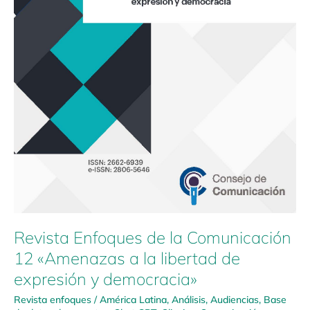
y
democracia»
Revista Enfoques de la Comunicación
12 «Amenazas a la libertad de
expresión y democracia»
Revista enfoques
/
América Latina
,
Análisis
,
Audiencias
,
Base