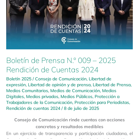
–
2025
Rendición
de
Cuentas
2024
Boletín de Prensa N.º 009 – 2025
Rendición de Cuentas 2024
Boletín 2025
/
Consejo de Comunicación
,
Libertad de
expresión
,
Libertad de opinión y de prensa
,
Libertad de Prensa
,
Medios Comunitarios
,
Medios de Comunicación
,
Medios
Digitales
,
Medios privados
,
Medios Públicos
,
Protección a
Trabajadores de la Comunicación
,
Protección para Periodistas
,
Rendición de cuentas 2024
/
8 de julio de 2025
Consejo de Comunicación rinde cuentas con acciones
concretas y resultados medibles
En un ejercicio de transparencia y participación ciudadana, el