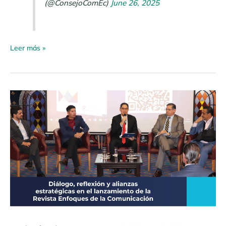
(@ConsejoComEc)
June 26, 2025
Leer más »
Boletín
de
Prensa
N.º
007
–
2025
Enfoques
de
la
Comunicación
13