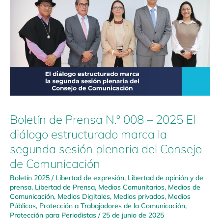
Prensa
N.º
008
–
2025
El
diálogo
estructurado
marca
la
Boletín de Prensa N.º 008 – 2025 El
segunda
sesión
diálogo estructurado marca la
plenaria
segunda sesión plenaria del Consejo
del
de Comunicación
Consejo
de
Boletín 2025
/
Libertad de expresión
,
Libertad de opinión y de
Comunicación
prensa
,
Libertad de Prensa
,
Medios Comunitarios
,
Medios de
Comunicación
,
Medios Digitales
,
Medios privados
,
Medios
Públicos
,
Protección a Trabajadores de la Comunicación
,
Protección para Periodistas
/
25 de junio de 2025