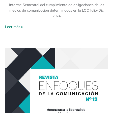
Informe Semestral del cumplimiento de obligaciones de los
medios de comunicación determinadas en la LOC Julio-Dic
2024
Leer más »
Revista
Enfoques
de
la
Comunicación
12
«Amenazas
a
la
libertad
de
expresión