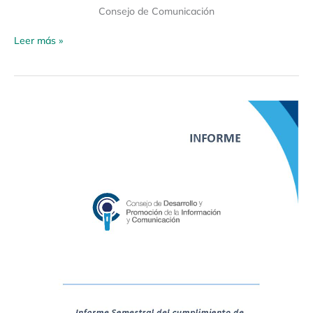
Consejo de Comunicación
Leer más »
Informe
Semestral
del
cumplimiento
de
obligaciones
de
los
medios
de
comunicación
determinadas
en
la