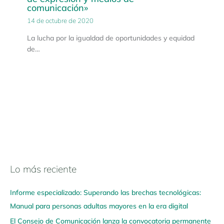
comunicación»
14 de octubre de 2020
La lucha por la igualdad de oportunidades y equidad
de…
Lo más reciente
N
a
Informe especializado: Superando las brechas tecnológicas:
v
Manual para personas adultas mayores en la era digital
e
El Consejo de Comunicación lanza la convocatoria permanente
g