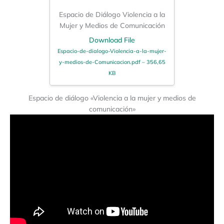
Espacio de Diálogo Violencia a la
Mujer y Medios de Comunicación
Download File
Espacio-de-dialogo-Violencia-a-la-mujer-
y-medios-de-Comunicacion.pdf – 356,65
KB
Espacio de diálogo «Violencia a la mujer y medios de
comunicación»