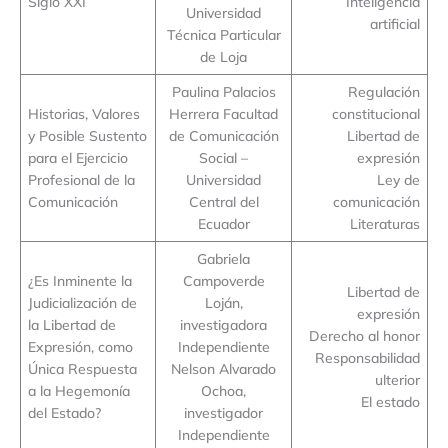
Siglo XXI
Inteligencia
Universidad
artificial
Técnica Particular
de Loja
Paulina Palacios
Regulación
Historias, Valores
Herrera Facultad
constitucional
y Posible Sustento
de Comunicación
Libertad de
para el Ejercicio
Social –
expresión
Profesional de la
Universidad
Ley de
Comunicación
Central del
comunicación
Ecuador
Literaturas
Gabriela
¿Es Inminente la
Campoverde
Libertad de
Judicialización de
Loján,
expresión
la Libertad de
investigadora
Derecho al honor
Expresión, como
Independiente
Responsabilidad
Única Respuesta
Nelson Alvarado
ulterior
a la Hegemonía
Ochoa,
El estado
del Estado?
investigador
Independiente