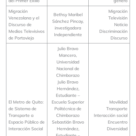
del Primer Exilio
género
Migración
Migración
Bethsy Maribel
Venezolana y el
Televisión
Sánchez Pincay,
Discurso de
Noticia
investigadora
Medios Televisivos
Discriminación
Independiente
de Portoviejo
Discurso
Julio Bravo
Mancero,
Universidad
Nacional de
Chimborazo
Julio Bravo
Hernández,
Estudiante –
El Metro de Quito:
Escuela Superior
Movilidad
de Sistema de
Politécnica de
Transporte
Transporte a
Chimborazo
Interacción social
Espacio Público de
Sebastián Bravo
Encuentro
Interacción Social
Hernández,
Diversidad
Estudiante –