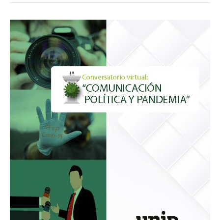
Conversatorio
virtual:
“Comunicación
Política
y
Pandemia»