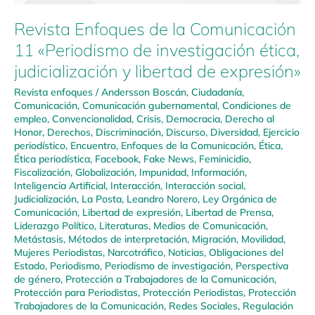
Revista Enfoques de la Comunicación
11 «Periodismo de investigación ética,
judicialización y libertad de expresión»
Revista enfoques
/
Andersson Boscán
,
Ciudadanía
,
Comunicación
,
Comunicación gubernamental
,
Condiciones de
empleo
,
Convencionalidad
,
Crisis
,
Democracia
,
Derecho al
Honor
,
Derechos
,
Discriminación
,
Discurso
,
Diversidad
,
Ejercicio
periodístico
,
Encuentro
,
Enfoques de la Comunicación
,
Ética
,
Ética periodística
,
Facebook
,
Fake News
,
Feminicidio
,
Fiscalización
,
Globalización
,
Impunidad
,
Información
,
Inteligencia Artificial
,
Interacción
,
Interacción social
,
Judicialización
,
La Posta
,
Leandro Norero
,
Ley Orgánica de
Comunicación
,
Libertad de expresión
,
Libertad de Prensa
,
Liderazgo Político
,
Literaturas
,
Medios de Comunicación
,
Metástasis
,
Métodos de interpretación
,
Migración
,
Movilidad
,
Mujeres Periodistas
,
Narcotráfico
,
Noticias
,
Obligaciones del
Estado
,
Periodismo
,
Periodismo de investigación
,
Perspectiva
de género
,
Protección a Trabajadores de la Comunicación
,
Protección para Periodistas
,
Protección Periodistas
,
Protección
Trabajadores de la Comunicación
,
Redes Sociales
,
Regulación