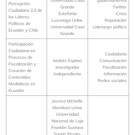
Universidad Casa
gubernamental
Percepción
Grande
Twitter
Ciudadana 2.0 de
Estefanía
Crisis
los Líderes
Luzuriaga Uribe,
Reputación
Políticos de
Universidad Casa
Liderazgo político
Ecuador y Chile
Grande
Participación
Ciudadana en
Ciudadanía
Procesos de
Andrés Espinel,
Comunicación
Fiscalización y
investigador
Fiscalización
Creación de
Independiente
Información
Contenidos
Redes sociales
Mediáticos en
Ecuador
Jessica Michelle
Mendoza Leiva,
Universidad
Nacional de Loja
Franklin Gustavo
Santín Picoita,