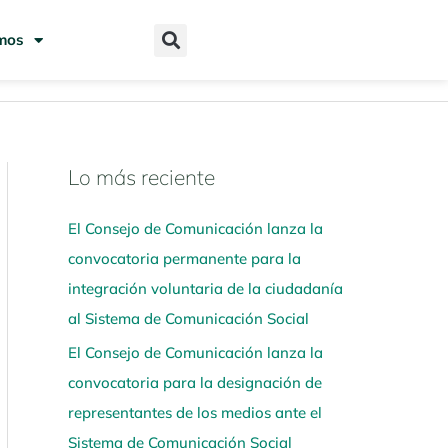
mos
Lo más reciente
N
a
El Consejo de Comunicación lanza la
v
convocatoria permanente para la
e
integración voluntaria de la ciudadanía
g
al Sistema de Comunicación Social
a
El Consejo de Comunicación lanza la
a
convocatoria para la designación de
q
representantes de los medios ante el
u
Sistema de Comunicación Social
í