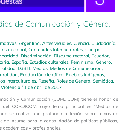
s de Comunicación y Género:
rmativas
,
Argentina
,
Artes visuales
,
Ciencia
,
Ciudadanía
,
institucional
,
Contenidos Interculturales
,
Cuerpo
,
apacidad
,
Discriminación
,
Discurso rectoral
,
Ecuador
,
taria
,
España
,
Estudios culturales
,
Feminismo
,
Género
,
uralidad
,
LGBTI
,
Medios
,
Medios de Comunicación
,
turalidad
,
Producción científica
,
Pueblos Indígenas
,
s interculturales
,
Reseña
,
Roles de Género
,
Semiótica
,
,
Violencia
/
1 de abril de 2017
formación y Comunicación (CORDICOM) tiene el honor de
os del CORDICOM, cuyo tema principal es “Medios de
nde se realiza una profunda reflexión sobre temas de
ve de insumo para la consolidación de políticas públicas,
s académicos y profesionales.