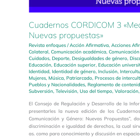
Cuadernos CORDICOM 3 «Medio
Nuevas propuestas»
Revista enfoques
/
Acción Afirmativa
,
Acciones Afi
Colateral
,
Comunicación académica
,
Comunicación 
Cuidados
,
Deporte
,
Desigualdades de género
,
Disc
Educación
,
Educación superior
,
Educación universi
Identidad
,
Identidad de género
,
Inclusión
,
Intercult
Mujeres
,
Música
,
Patriarcado
,
Procesos de intercul
Pueblos y Nacionalidades
,
Reglamento de contenido
Subversión
,
Televisión
,
Uso del tiempo
,
Valoración
El Consejo de Regulación y Desarrollo de la In
presentarles la nueva edición de los Cuadern
Comunicación y Género: Nuevas Propuestas”, do
discriminación e igualdad de derechos, la cual sir
as. como para conocimiento y discusión en espacio