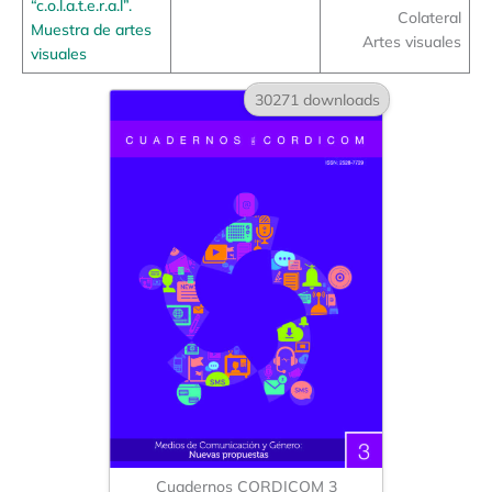
“c.o.l.a.t.e.r.a.l”.
Colateral
Muestra de artes
Artes visuales
visuales
30271 downloads
Cuadernos CORDICOM 3