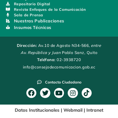
Repositorio Digital
Revista Enfoques de la Comunicación
Sala de Prensa
Nuestras Publicaciones
Insumos Técnicos
Dirección:
Av.10 de Agosto N34-566
, entre
Av. República y Juan
Pablo Sanz, Quito
Teléfono:
02-3938720
info@consejodecomunicacion.gob.ec
Contacto Ciudadano
F
T
Y
I
T
a
w
o
n
i
c
i
u
s
k
Datos Institucionales
|
Webmail
|
Intranet
e
t
t
t
t