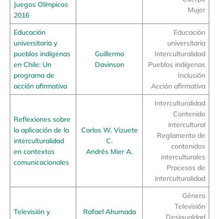
Juegos Olímpicos
Mujer
2016
Educación
Educación
universitaria y
universitaria
pueblos indígenas
Guillermo
Interculturalidad
en Chile: Un
Davinson
Pueblos indígenas
programa de
Inclusión
acción afirmativa
Acción afirmativa
Interculturalidad
Contenido
Reflexiones sobre
intercultural
la aplicación de la
Carlos W. Vizuete
Reglamento de
interculturalidad
C.
contenidos
en contextos
Andrés Mier A.
interculturales
comunicacionales
Procesos de
interculturalidad
Género
Televisión
Televisión y
Rafael Ahumada
Desigualdad