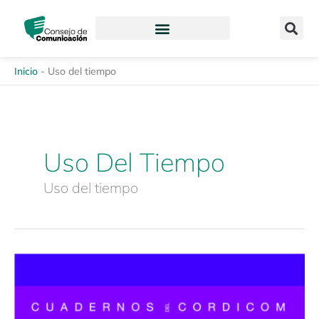
Ir
content
al
contenido
Inicio
-
Uso del tiempo
Uso Del Tiempo
Uso del tiempo
Cuadernos
CORDICOM
3
«Medios