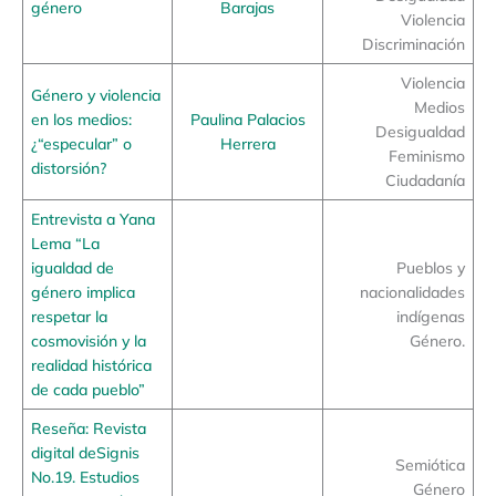
género
Barajas
Violencia
Discriminación
Violencia
Género y violencia
Medios
en los medios:
Paulina Palacios
Desigualdad
¿“especular” o
Herrera
Feminismo
distorsión?
Ciudadanía
Entrevista a Yana
Lema “La
igualdad de
Pueblos y
género implica
nacionalidades
respetar la
indígenas
cosmovisión y la
Género.
realidad histórica
de cada pueblo”
Reseña: Revista
digital deSignis
Semiótica
No.19. Estudios
Género