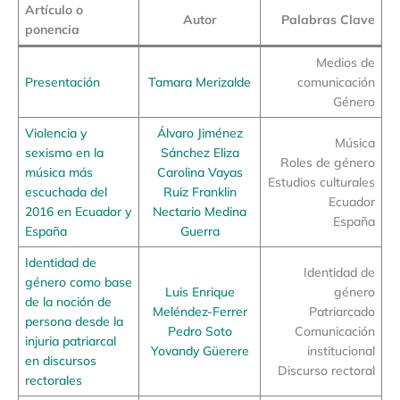
Artículo o
Autor
Palabras Clave
ponencia
Medios de
Presentación
Tamara Merizalde
comunicación
Género
Violencia y
Álvaro Jiménez
Música
sexismo en la
Sánchez Eliza
Roles de género
música más
Carolina Vayas
Estudios culturales
escuchada del
Ruiz Franklin
Ecuador
2016 en Ecuador y
Nectario Medina
España
España
Guerra
Identidad de
Identidad de
género como base
Luis Enrique
género
de la noción de
Meléndez-Ferrer
Patriarcado
persona desde la
Pedro Soto
Comunicación
injuria patriarcal
Yovandy Güerere
institucional
en discursos
Discurso rectoral
rectorales