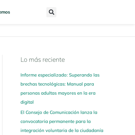
emos
Lo más reciente
N
a
Informe especializado: Superando las
v
brechas tecnológicas: Manual para
e
personas adultas mayores en la era
g
digital
a
El Consejo de Comunicación lanza la
a
convocatoria permanente para la
q
integración voluntaria de la ciudadanía
u