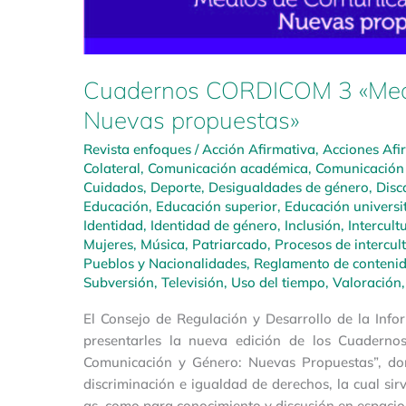
Cuadernos CORDICOM 3 «Medio
Nuevas propuestas»
Revista enfoques
/
Acción Afirmativa
,
Acciones Afi
Colateral
,
Comunicación académica
,
Comunicación 
Cuidados
,
Deporte
,
Desigualdades de género
,
Disc
Educación
,
Educación superior
,
Educación universi
Identidad
,
Identidad de género
,
Inclusión
,
Intercult
Mujeres
,
Música
,
Patriarcado
,
Procesos de intercul
Pueblos y Nacionalidades
,
Reglamento de contenido
Subversión
,
Televisión
,
Uso del tiempo
,
Valoración
El Consejo de Regulación y Desarrollo de la In
presentarles la nueva edición de los Cuadern
Comunicación y Género: Nuevas Propuestas”, do
discriminación e igualdad de derechos, la cual sir
as. como para conocimiento y discusión en espacio