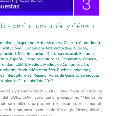
s de Comunicación y Género:
rmativas
,
Argentina
,
Artes visuales
,
Ciencia
,
Ciudadanía
,
institucional
,
Contenidos Interculturales
,
Cuerpo
,
apacidad
,
Discriminación
,
Discurso rectoral
,
Ecuador
,
taria
,
España
,
Estudios culturales
,
Feminismo
,
Género
,
uralidad
,
LGBTI
,
Medios
,
Medios de Comunicación
,
turalidad
,
Producción científica
,
Pueblos Indígenas
,
s interculturales
,
Reseña
,
Roles de Género
,
Semiótica
,
,
Violencia
/
1 de abril de 2017
formación y Comunicación (CORDICOM) tiene el honor de
os del CORDICOM, cuyo tema principal es “Medios de
nde se realiza una profunda reflexión sobre temas de
ve de insumo para la consolidación de políticas públicas,
s académicos y profesionales.