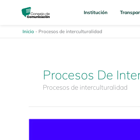
Ir
content
al
Institución
Transpar
contenido
Inicio
-
Procesos de interculturalidad
Procesos De Inter
Procesos de interculturalidad
Cuadernos
CORDICOM
3