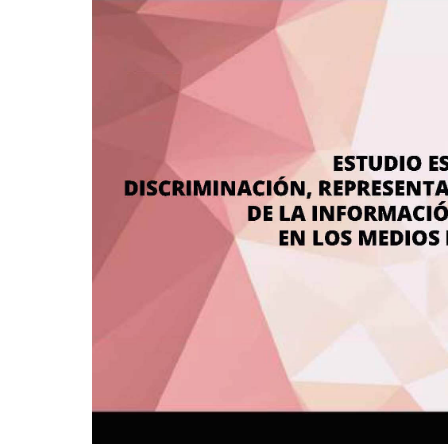
y
tratamiento
adecuado
de
la
información
sobre
las
mujeres
en
los
medios
de
comunicación