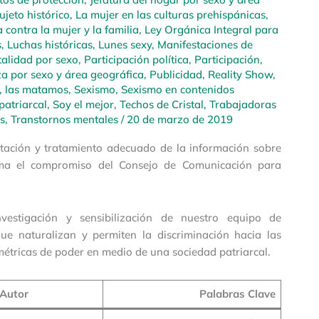
jeto histórico
,
La mujer en las culturas prehispánicas
,
 contra la mujer y la familia
,
Ley Orgánica Integral para
s
,
Luchas históricas
,
Lunes sexy
,
Manifestaciones de
alidad por sexo
,
Participación política
,
Participación,
a por sexo y área geográfica
,
Publicidad
,
Reality Show
,
, las matamos
,
Sexismo
,
Sexismo en contenidos
patriarcal
,
Soy el mejor
,
Techos de Cristal
,
Trabajadoras
s
,
Transtornos mentales
/
20 de marzo de 2019
entación y tratamiento adecuado de la información sobre
rma el compromiso del Consejo de Comunicación para
estigación y sensibilización de nuestro equipo de
que naturalizan y permiten la discriminación hacia las
métricas de poder en medio de una sociedad patriarcal.
Autor
Palabras Clave