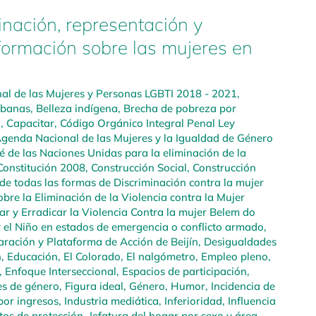
inación, representación y
formación sobre las mujeres en
l de las Mujeres y Personas LGBTI 2018 - 2021
,
rbanas
,
Belleza indígena
,
Brecha de pobreza por
a
,
Capacitar
,
Código Orgánico Integral Penal Ley
genda Nacional de las Mujeres y la Igualdad de Género
é de las Naciones Unidas para la eliminación de la
Constitución 2008
,
Construcción Social
,
Construcción
de todas las formas de Discriminación contra la mujer
bre la Eliminación de la Violencia contra la Mujer
r y Erradicar la Violencia Contra la mujer Belem do
y el Niño en estados de emergencia o conflicto armado
,
aración y Plataforma de Acción de Beijín
,
Desigualdades
n
,
Educación
,
El Colorado
,
El nalgómetro
,
Empleo pleno,
,
Enfoque Interseccional
,
Espacios de participación
,
es de género
,
Figura ideal
,
Género
,
Humor
,
Incidencia de
por ingresos
,
Industria mediática
,
Inferioridad
,
Influencia
tos de protección
,
Jefatura del hogar por sexo y área