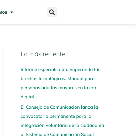
mos
Lo más reciente
N
a
Informe especializado: Superando las
v
brechas tecnológicas: Manual para
e
personas adultas mayores en la era
g
digital
a
El Consejo de Comunicación lanza la
a
convocatoria permanente para la
q
integración voluntaria de la ciudadanía
u
al Sistema de Comunicación Social
í