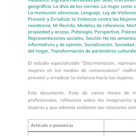
geográfica
,
La diva de los viernes
,
La mujer como su
La revolución silenciosa
,
Lenguaje
,
Ley de Violencia
Prevenir y Erradicar la Violencia contra las Mujere
resistencia
,
Mi Recinto
,
Modelos de referencia
,
Mort
propiedad y acceso
,
Patología
,
Perspectiva
,
Pobrez
Representaciones sociales
,
Sección No las amamos
informativos y de opinión
,
Socialización
,
Sociedad 
del hogar
,
Transformación de parámetros culturale
El estudio especializado “Discriminación, repres
mujeres en los medios de comunicación” reafi
prevenir y erradicar la violencia hacia las mujeres.
Este documento, fruto de varios meses de inv
profesionales, reflexiona sobre los imaginarios 
mujeres y que además sostienen las relaciones asi
Artículo o ponencia