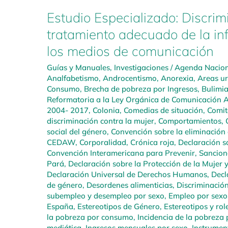
Estudio Especializado: Discrim
tratamiento adecuado de la in
los medios de comunicación
Guías y Manuales
,
Investigaciones
/
Agenda Naciona
Analfabetismo
,
Androcentismo
,
Anorexia
,
Areas u
Consumo
,
Brecha de pobreza por Ingresos
,
Bulimi
Reformatoria a la Ley Orgánica de Comunicación A
2004- 2017
,
Colonia
,
Comedias de situación
,
Comit
discriminación contra la mujer
,
Comportamientos
,
social del género
,
Convención sobre la eliminación 
CEDAW
,
Corporalidad
,
Crónica roja
,
Declaración so
Convención Interamericana para Prevenir, Sanciona
Pará
,
Declaración sobre la Protección de la Mujer 
Declaración Universal de Derechos Humanos
,
Decl
de género
,
Desordenes alimenticias
,
Discriminació
subempleo y desempleo por sexo
,
Empleo por sexo
España
,
Estereotipos de Género
,
Estereotipos y rol
la pobreza por consumo
,
Incidencia de la pobreza 
mediática
,
Ingresos mensuales por sexo
,
Instrumen