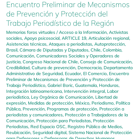
Encuentro Preliminar de Mecanismos
de Prevención y Protección del
Trabajo Periodístico de la Región
Memorias foros virtuales
/
Acceso a la Información
,
Activistas
sociales
,
Apoyo psicosocial
,
ARTICLE 19
,
Articulación regional
,
Asistencias técnicas
,
Ataques a periodistas
,
Autoprotección
,
Brasil
,
Cámara de Diputadas y Diputados
,
Chile
,
Colombia
,
Comunicación
,
Comunicadores Sociales y Operadores de
Justicia
,
Congreso Nacional de Chile
,
Consejo de Comunicación
,
Credibilidad
,
Cultura de prevención
,
Democracia
,
Departamento
Administrativo de Seguridad
,
Ecuador
,
El Comercio
,
Encuentro
Preliminar de Mecanismos de Prevención y Protección de
Trabajo Periodístico
,
Gabriel Boric
,
Guatemala
,
Honduras
,
Integración latinoamericana
,
Intervención integral
,
Labor
periodística
,
Ley Orgánica de Comunicación
,
Libertad de
expresión
,
Medidas de protección
,
México
,
Periodismo
,
Política
Pública
,
Prevención
,
Programas de protección
,
Protección a
periodistas y comunicadores
,
Protección a Trabajadores de la
Comunicación
,
Protección para Periodistas
,
Protección
Periodistas
,
Red Espacio OSC
,
Registro Público de Medios
,
Reubicación
,
Seguridad digital
,
Sistema Nacional de Protección
para Defensores y Defensoras de Derechos Humanos
,