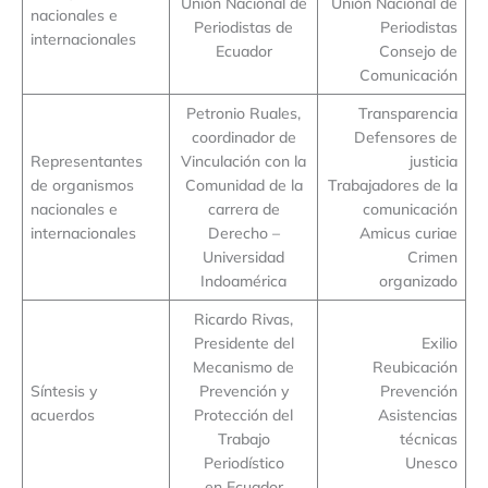
Unión Nacional de
Unión Nacional de
nacionales e
Periodistas de
Periodistas
internacionales
Ecuador
Consejo de
Comunicación
Petronio Ruales,
Transparencia
coordinador de
Defensores de
Representantes
Vinculación con la
justicia
de organismos
Comunidad de la
Trabajadores de la
nacionales e
carrera de
comunicación
internacionales
Derecho –
Amicus curiae
Universidad
Crimen
Indoamérica
organizado
Ricardo Rivas,
Presidente del
Exilio
Mecanismo de
Reubicación
Síntesis y
Prevención y
Prevención
acuerdos
Protección del
Asistencias
Trabajo
técnicas
Periodístico
Unesco
en Ecuador