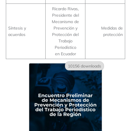
Ricardo Rivas,
Presidente del
Mecanismo de
Síntesis y
Prevención y
Medidas de
acuerdos
Protección del
protección
Trabajo
Periodístico
en Ecuador
10156 downloads