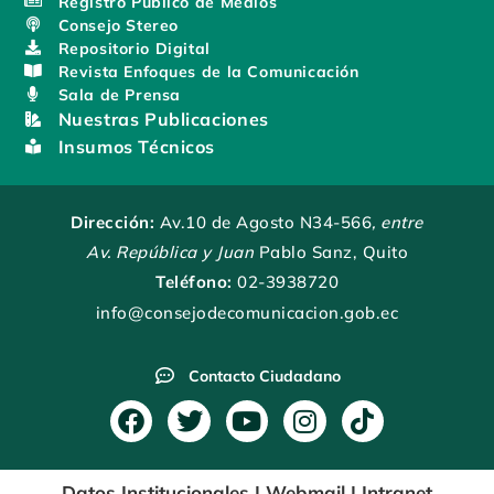
Registro Público de Medios
Consejo Stereo
Repositorio Digital
Revista Enfoques de la Comunicación
Sala de Prensa
Nuestras Publicaciones
Insumos Técnicos
Dirección:
Av.10 de Agosto N34-566
, entre
Av. República y Juan
Pablo Sanz, Quito
Teléfono:
02-3938720
info@consejodecomunicacion.gob.ec
Contacto Ciudadano
F
T
Y
I
T
a
w
o
n
i
c
i
u
s
k
Datos Institucionales
|
Webmail
|
Intranet