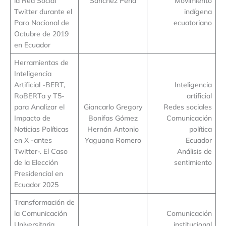
la Red Social
Sánchez Peña
Movimiento
Twitter durante el
indígena
Paro Nacional de
ecuatoriano
Octubre de 2019
en Ecuador
Herramientas de
Inteligencia
Artificial -BERT,
Inteligencia
RoBERTa y T5-
artificial
para Analizar el
Giancarlo Gregory
Redes sociales
Impacto de
Bonifas Gómez
Comunicación
Noticias Políticas
Hernán Antonio
política
en X -antes
Yaguana Romero
Ecuador
Twitter-. El Caso
Análisis de
de la Elección
sentimiento
Presidencial en
Ecuador 2025
Transformación de
la Comunicación
Comunicación
Universitaria
institucional