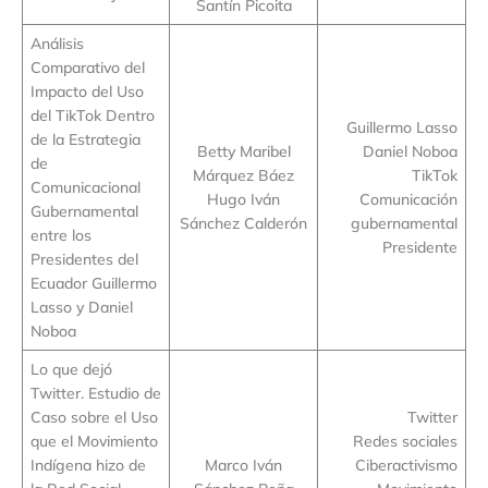
Santín Picoita
Análisis
Comparativo del
Impacto del Uso
del TikTok Dentro
Guillermo Lasso
de la Estrategia
Betty Maribel
Daniel Noboa
de
Márquez Báez
TikTok
Comunicacional
Hugo Iván
Comunicación
Gubernamental
Sánchez Calderón
gubernamental
entre los
Presidente
Presidentes del
Ecuador Guillermo
Lasso y Daniel
Noboa
Lo que dejó
Twitter. Estudio de
Caso sobre el Uso
Twitter
que el Movimiento
Redes sociales
Indígena hizo de
Marco Iván
Ciberactivismo