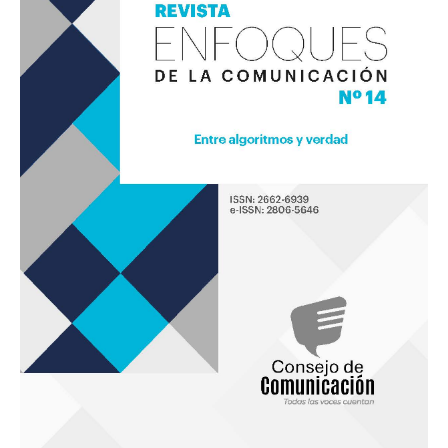
14
«Entre
algoritmos
y
verdad»