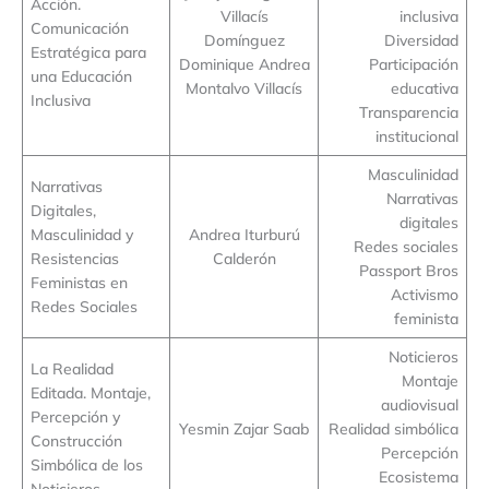
Acción.
Villacís
inclusiva
Comunicación
Domínguez
Diversidad
Estratégica para
Dominique Andrea
Participación
una Educación
Montalvo Villacís
educativa
Inclusiva
Transparencia
institucional
Masculinidad
Narrativas
Narrativas
Digitales,
digitales
Masculinidad y
Andrea Iturburú
Redes sociales
Resistencias
Calderón
Passport Bros
Feministas en
Activismo
Redes Sociales
feminista
Noticieros
La Realidad
Montaje
Editada. Montaje,
audiovisual
Percepción y
Yesmin Zajar Saab
Realidad simbólica
Construcción
Percepción
Simbólica de los
Ecosistema
Noticieros