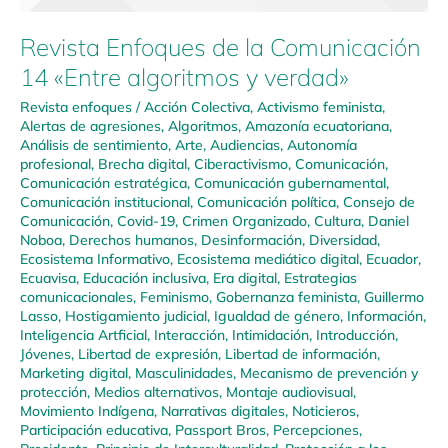
Revista Enfoques de la Comunicación
14 «Entre algoritmos y verdad»
Revista enfoques
/
Acción Colectiva
,
Activismo feminista
,
Alertas de agresiones
,
Algoritmos
,
Amazonía ecuatoriana
,
Análisis de sentimiento
,
Arte
,
Audiencias
,
Autonomía
profesional
,
Brecha digital
,
Ciberactivismo
,
Comunicación
,
Comunicación estratégica
,
Comunicación gubernamental
,
Comunicación institucional
,
Comunicación política
,
Consejo de
Comunicación
,
Covid-19
,
Crimen Organizado
,
Cultura
,
Daniel
Noboa
,
Derechos humanos
,
Desinformación
,
Diversidad
,
Ecosistema Informativo
,
Ecosistema mediático digital
,
Ecuador
,
Ecuavisa
,
Educación inclusiva
,
Era digital
,
Estrategias
comunicacionales
,
Feminismo
,
Gobernanza feminista
,
Guillermo
Lasso
,
Hostigamiento judicial
,
Igualdad de género
,
Información
,
Inteligencia Artficial
,
Interacción
,
Intimidación
,
Introducción
,
Jóvenes
,
Libertad de expresión
,
Libertad de información
,
Marketing digital
,
Masculinidades
,
Mecanismo de prevención y
protección
,
Medios alternativos
,
Montaje audiovisual
,
Movimiento Indígena
,
Narrativas digitales
,
Noticieros
,
Participación educativa
,
Passport Bros
,
Percepciones
,