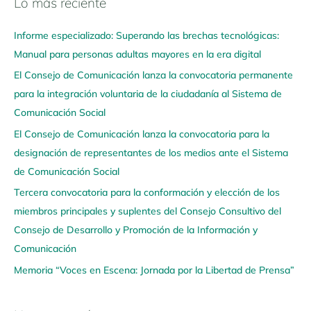
Lo más reciente
N
a
Informe especializado: Superando las brechas tecnológicas:
v
Manual para personas adultas mayores en la era digital
e
El Consejo de Comunicación lanza la convocatoria permanente
g
para la integración voluntaria de la ciudadanía al Sistema de
a
Comunicación Social
a
q
El Consejo de Comunicación lanza la convocatoria para la
u
designación de representantes de los medios ante el Sistema
í
de Comunicación Social
Tercera convocatoria para la conformación y elección de los
miembros principales y suplentes del Consejo Consultivo del
Consejo de Desarrollo y Promoción de la Información y
Comunicación
Memoria “Voces en Escena: Jornada por la Libertad de Prensa”