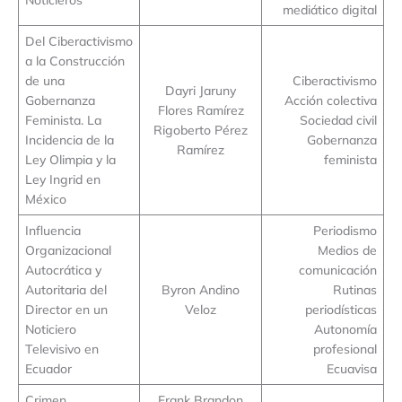
mediático digital
Del Ciberactivismo
a la Construcción
de una
Ciberactivismo
Dayri Jaruny
Gobernanza
Acción colectiva
Flores Ramírez
Feminista. La
Sociedad civil
Rigoberto Pérez
Incidencia de la
Gobernanza
Ramírez
Ley Olimpia y la
feminista
Ley Ingrid en
México
Influencia
Periodismo
Organizacional
Medios de
Autocrática y
comunicación
Autoritaria del
Byron Andino
Rutinas
Director en un
Veloz
periodísticas
Noticiero
Autonomía
Televisivo en
profesional
Ecuador
Ecuavisa
Crimen
Frank Brandon