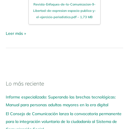
Revista-Enfoques-de-la-Comunicacion-9-
Libertad-de-expresion-espacio-publico-y-
el-ejercicio-periodistico.pdf – 1,73 MB
Leer más »
Lo más reciente
N
a
Informe especializado: Superando las brechas tecnológicas:
v
Manual para personas adultas mayores en la era digital
e
El Consejo de Comunicación lanza la convocatoria permanente
g
para la integración voluntaria de la ciudadanía al Sistema de
a