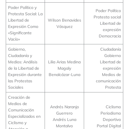
Poder Político y
Poder Político
Protesta Social: La
Protesta social
Libertad de
Wilson Benavides
Libertad de
Expresión Como
Vásquez
expresión
«Significante
Democracia
Vacío»
Gobierno,
Ciudadanía
Ciudadanía y
Gobierno
Medios: Análisis
Lilia Arias Medina
Libertad de
de la Libertad de
Magaly
expresión
Expresión durante
Benalcázar-Luna
Medios de
las Protestas
comunicación
Sociales
Protesta
Creación de
Medios de
Andrés Naranjo
Ciclismo
Comunicación
Guerrero
Periodismo
Especializados en
Andrés Luna
Deportivo
Ciclismo y
Montalvo
Portal Digital
Atención a