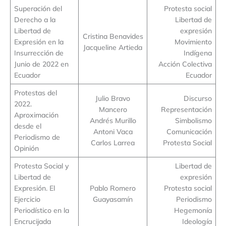
Superación del
Protesta social
Derecho a la
Libertad de
Libertad de
expresión
Cristina Benavides
Expresión en la
Movimiento
Jacqueline Artieda
Insurrección de
Indígena
Junio de 2022 en
Acción Colectiva
Ecuador
Ecuador
Protestas del
Julio Bravo
Discurso
2022.
Mancero
Representación
Aproximación
Andrés Murillo
Simbolismo
desde el
Antoni Vaca
Comunicación
Periodismo de
Carlos Larrea
Protesta Social
Opinión
Protesta Social y
Libertad de
Libertad de
expresión
Expresión. El
Pablo Romero
Protesta social
Ejercicio
Guayasamín
Periodismo
Periodístico en la
Hegemonía
Encrucijada
Ideología