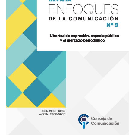
9
«Libertad
de
expresión,
espacio
público
y
el
ejercicio
periodístico»