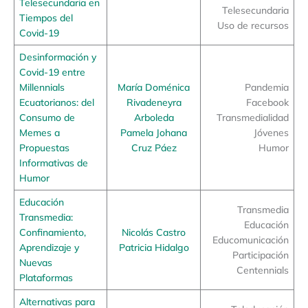
Telesecundaria en
Telesecundaria
Tiempos del
Uso de recursos
Covid-19
Desinformación y
Covid-19 entre
Millennials
María Doménica
Pandemia
Ecuatorianos: del
Rivadeneyra
Facebook
Consumo de
Arboleda
Transmedialidad
Memes a
Pamela Johana
Jóvenes
Propuestas
Cruz Páez
Humor
Informativas de
Humor
Educación
Transmedia
Transmedia:
Educación
Confinamiento,
Nicolás Castro
Educomunicación
Aprendizaje y
Patricia Hidalgo
Participación
Nuevas
Centennials
Plataformas
Alternativas para