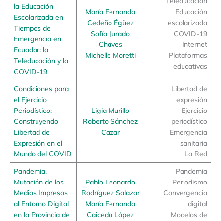
Teleducación
la Educación
María Fernanda
Educación
Escolarizada en
Cedeño Égüez
escolarizada
Tiempos de
Sofía Jurado
COVID-19
Emergencia en
Chaves
Internet
Ecuador: la
Michelle Moretti
Plataformas
Teleducación y la
educativas
COVID-19
Condiciones para
Libertad de
el Ejercicio
expresión
Periodístico:
Ligia Murillo
Ejercicio
Construyendo
Roberto Sánchez
periodístico
Libertad de
Cazar
Emergencia
Expresión en el
sanitaria
Mundo del COVID
La Red
Pandemia,
Pandemia
Mutación de los
Pablo Leonardo
Periodismo
Medios Impresos
Rodríguez Salazar
Convergencia
al Entorno Digital
María Fernanda
digital
en la Provincia de
Caicedo López
Modelos de