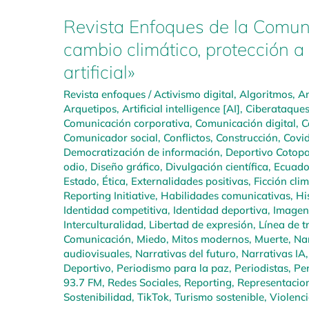
Revista Enfoques de la Comuni
cambio climático, protección a 
artificial»
Revista enfoques
/
Activismo digital
,
Algoritmos
,
Am
Arquetipos
,
Artificial intelligence [AI]
,
Ciberataque
Comunicación corporativa
,
Comunicación digital
,
C
Comunicador social
,
Conflictos
,
Construcción
,
Covi
Democratización de información
,
Deportivo Cotopa
odio
,
Diseño gráfico
,
Divulgación científica
,
Ecuado
Estado
,
Ética
,
Externalidades positivas
,
Ficción cli
Reporting Initiative
,
Habilidades comunicativas
,
Hi
Identidad competitiva
,
Identidad deportiva
,
Imagen
Interculturalidad
,
Libertad de expresión
,
Línea de t
Comunicación
,
Miedo
,
Mitos modernos
,
Muerte
,
Nar
audiovisuales
,
Narrativas del futuro
,
Narrativas IA
Deportivo
,
Periodismo para la paz
,
Periodistas
,
Pe
93.7 FM
,
Redes Sociales
,
Reporting
,
Representacio
Sostenibilidad
,
TikTok
,
Turismo sostenible
,
Violenc