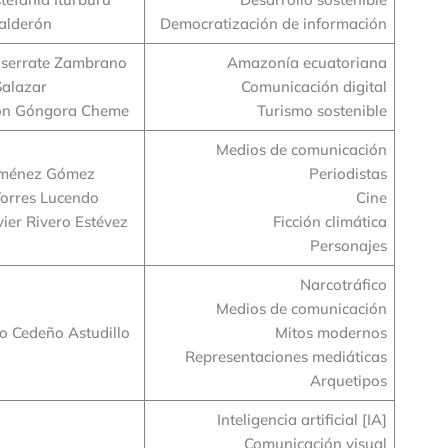
alderón
Democratización de información
serrate Zambrano
Amazonía ecuatoriana
Salazar
Comunicación digital
on Góngora Cheme
Turismo sostenible
Medios de comunicación
Jiménez Gómez
Periodistas
Torres Lucendo
Cine
vier Rivero Estévez
Ficción climática
Personajes
Narcotráfico
Medios de comunicación
o Cedeño Astudillo
Mitos modernos
Representaciones mediáticas
Arquetipos
Inteligencia artificial [IA]
Comunicación visual