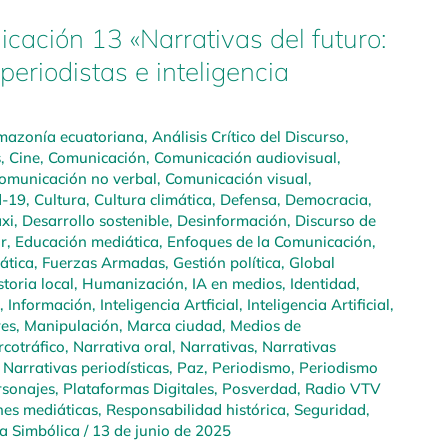
cación 13 «Narrativas del futuro:
periodistas e inteligencia
azonía ecuatoriana
,
Análisis Crítico del Discurso
,
s
,
Cine
,
Comunicación
,
Comunicación audiovisual
,
omunicación no verbal
,
Comunicación visual
,
d-19
,
Cultura
,
Cultura climática
,
Defensa
,
Democracia
,
xi
,
Desarrollo sostenible
,
Desinformación
,
Discurso de
r
,
Educación mediática
,
Enfoques de la Comunicación
,
mática
,
Fuerzas Armadas
,
Gestión política
,
Global
storia local
,
Humanización
,
IA en medios
,
Identidad
,
,
Información
,
Inteligencia Artficial
,
Inteligencia Artificial
,
res
,
Manipulación
,
Marca ciudad
,
Medios de
cotráfico
,
Narrativa oral
,
Narrativas
,
Narrativas
,
Narrativas periodísticas
,
Paz
,
Periodismo
,
Periodismo
rsonajes
,
Plataformas Digitales
,
Posverdad
,
Radio VTV
nes mediáticas
,
Responsabilidad histórica
,
Seguridad
,
ia Simbólica
/
13 de junio de 2025