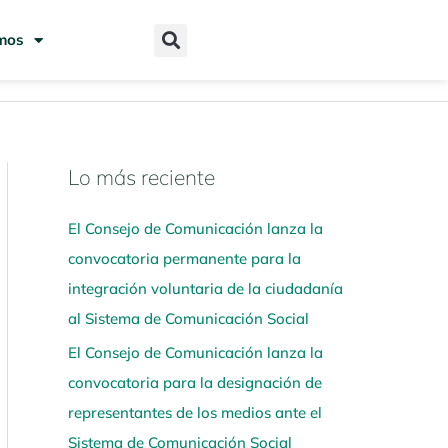
mos
Lo más reciente
N
a
El Consejo de Comunicación lanza la
v
convocatoria permanente para la
e
integración voluntaria de la ciudadanía
g
al Sistema de Comunicación Social
a
El Consejo de Comunicación lanza la
a
convocatoria para la designación de
q
representantes de los medios ante el
u
Sistema de Comunicación Social
í