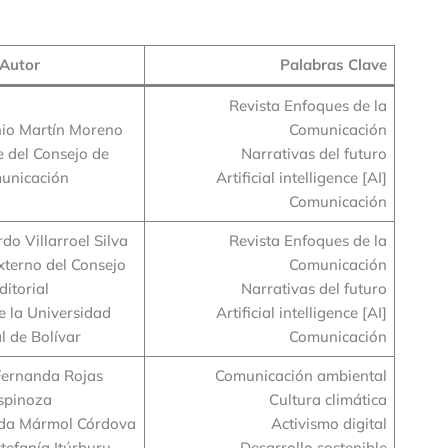
Autor
Palabras Clave
Revista Enfoques de la
nio Martín Moreno
Comunicación
e del Consejo de
Narrativas del futuro
unicación
Artificial intelligence [AI]
Comunicación
do Villarroel Silva
Revista Enfoques de la
xterno del Consejo
Comunicación
ditorial
Narrativas del futuro
e la Universidad
Artificial intelligence [AI]
l de Bolívar
Comunicación
Fernanda Rojas
Comunicación ambiental
spinoza
Cultura climática
da Mármol Córdova
Activismo digital
tefanía Itúrburu
Desarrollo sostenible