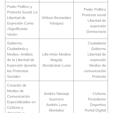
Poder Político y
Poder Político
Protesta Social: La
Protesta social
Libertad de
Wilson Benavides
Libertad de
Expresión Como
Vásquez
expresión
«Significante
Democracia
Vacío»
Gobierno,
Ciudadanía
Ciudadanía y
Gobierno
Medios: Análisis
Lilia Arias Medina
Libertad de
de la Libertad de
Magaly
expresión
Expresión durante
Benalcázar-Luna
Medios de
las Protestas
comunicación
Sociales
Protesta
Creación de
Medios de
Andrés Naranjo
Ciclismo
Comunicación
Guerrero
Periodismo
Especializados en
Andrés Luna
Deportivo
Ciclismo y
Montalvo
Portal Digital
Atención a