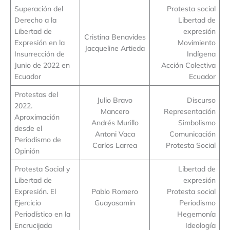
Superación del
Protesta social
Derecho a la
Libertad de
Libertad de
expresión
Cristina Benavides
Expresión en la
Movimiento
Jacqueline Artieda
Insurrección de
Indígena
Junio de 2022 en
Acción Colectiva
Ecuador
Ecuador
Protestas del
Julio Bravo
Discurso
2022.
Mancero
Representación
Aproximación
Andrés Murillo
Simbolismo
desde el
Antoni Vaca
Comunicación
Periodismo de
Carlos Larrea
Protesta Social
Opinión
Protesta Social y
Libertad de
Libertad de
expresión
Expresión. El
Pablo Romero
Protesta social
Ejercicio
Guayasamín
Periodismo
Periodístico en la
Hegemonía
Encrucijada
Ideología