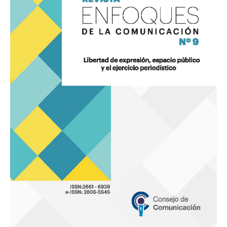
9
«Libertad
de
expresión,
espacio
público
y
el
ejercicio
periodístico»