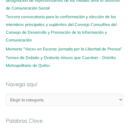
designación de representantes de los medios ante el Sistema
a
de Comunicación Social
q
u
Tercera convocatoria para la conformación y elección de los
í
miembros principales y suplentes del Consejo Consultivo del
Consejo de Desarrollo y Promoción de la Información y
Comunicación
Memoria “Voces en Escena: Jornada por la Libertad de Prensa”
Torneo de Debate y Oratoria «Voces que Cuentan – Distrito
Metropolitano de Quito»
Navega aquí
Palabras Clave