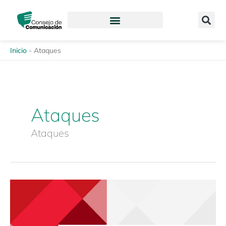
Ir
content
al
contenido
Inicio
-
Ataques
Ataques
Ataques
Revista
Enfoques
de
la