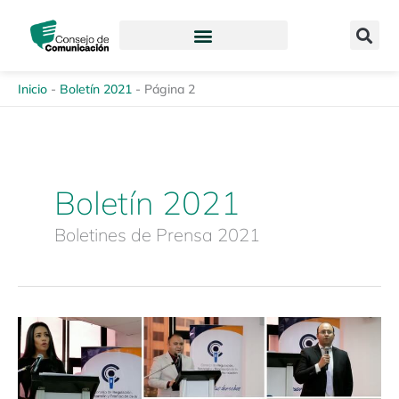
Ir
content
al
contenido
Inicio
-
Boletín 2021
-
Página 2
Boletín 2021
Boletines de Prensa 2021
Boletín
de
Prensa
24