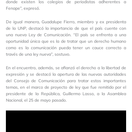
donde existen los colegios de periodistas adherentes a
Fenape”, expresó.
De igual manera, Guadalupe Fierro, miembro y ex presidenta
de la UNP, destacó la importancia de que el país cuente con
una nueva Ley de Comunicación. “El país se enfrenta a una
oportunidad única que es la de tratar que un derecho humano
como es la comunicación pueda tener un cauce correcto a
través de una ley nueva”, sostuvo.
En el encuentro, además, se afianzó el derecho a la libertad de
expresión y se destacó la apertura de las nuevas autoridades
del Consejo de Comunicación para tratar estos importantes
temas, en el marco de proyecto de ley que fue remitido por el
presidente de la República, Guillermo Lasso, a la Asamblea
Nacional, el 25 de mayo pasado.