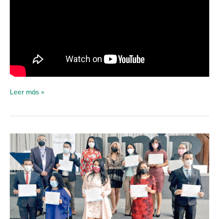
Leer más »
Boletín
de
Prensa
20