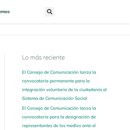
emos
Lo más reciente
N
a
El Consejo de Comunicación lanza la
v
convocatoria permanente para la
e
integración voluntaria de la ciudadanía al
g
Sistema de Comunicación Social
a
El Consejo de Comunicación lanza la
a
convocatoria para la designación de
q
representantes de los medios ante el
u