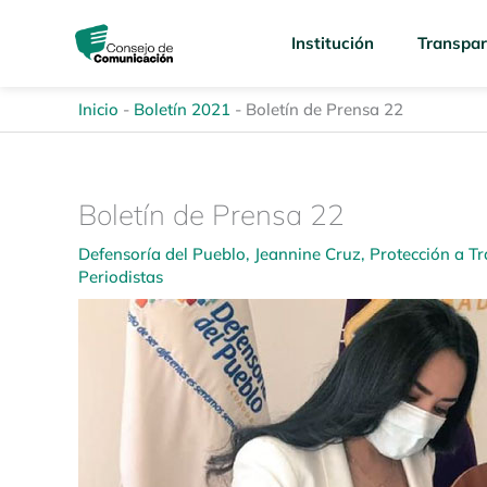
Ir
content
al
Institución
Transpar
contenido
Inicio
-
Boletín 2021
-
Boletín de Prensa 22
Boletín de Prensa 22
Defensoría del Pueblo
,
Jeannine Cruz
,
Protección a T
Periodistas