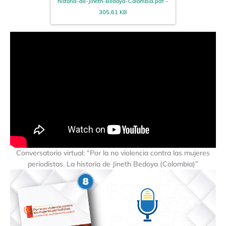
historia-de-Jineth-Bedoya-Colombia.pdf –
305,61 KB
Conversatorio virtual: “Por la no violencia contra las mujeres
periodistas. La historia de Jineth Bedoya (Colombia)”