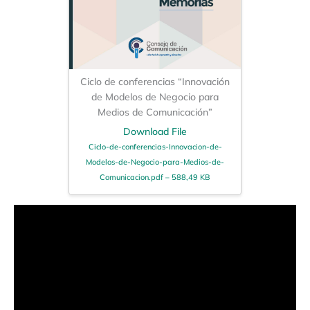
Ciclo de conferencias “Innovación
de Modelos de Negocio para
Medios de Comunicación”
Download File
Ciclo-de-conferencias-Innovacion-de-
Modelos-de-Negocio-para-Medios-de-
Comunicacion.pdf – 588,49 KB