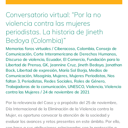
Conversatorio virtual: “Por la no
violencia contra las mujeres
periodistas. La historia de Jineth
Bedoya (Colombia)”
Memorias foros virtuales
/
Ciberacoso
,
Colombia
,
Consejo de
Comunicación
,
Corte Interamericana de Derechos Humanos
,
Discurso de violencia
,
Ecuador
,
El Comercio
,
Fundación para la
Libertad de Prensa
,
GK
,
Jeannine Cruz
,
Jineth Bedoya
,
Jonathan
Bock
,
Libertad de expresión
,
María Sol Borja
,
Medios de
Comunicación
,
Misoginia
,
Mujeres
,
Mujeres Periodistas
,
Nos
faltan 3
,
Periodistas
,
Redes Sociales
,
Roles de Género
,
Trabajadoras de la comunicación
,
UNESCO
,
Violencia
,
Violencia
contra las Mujeres
/
24 de noviembre de 2021
Por la relevancia del Caso y a propósito del 25 de noviembre,
Día Internacional de la Eliminación de la Violencia contra la
Mujer, es oportuno convocar la atención de la sociedad y
evaluar los avances y retos presentes en este ámbito. Por ello,
con base a sus atribuciones relacionadas con la protección a