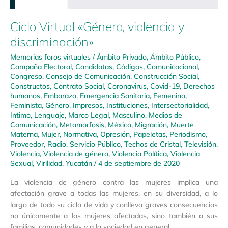
Ciclo Virtual «Género, violencia y
discriminación»
Memorias foros virtuales
/
Ámbito Privado
,
Ámbito Público
,
Campaña Electoral
,
Candidatas
,
Códigos
,
Comunicacional
,
Congreso
,
Consejo de Comunicación
,
Construcción Social
,
Constructos
,
Contrato Social
,
Coronavirus
,
Covid-19
,
Derechos
humanos
,
Embarazo
,
Emergencia Sanitaria
,
Femenino
,
Feminista
,
Género
,
Impresos
,
Instituciones
,
Intersectorialidad
,
Intimo
,
Lenguaje
,
Marco Legal
,
Masculino
,
Medios de
Comunicación
,
Metamorfosis
,
México
,
Migración
,
Muerte
Materna
,
Mujer
,
Normativa
,
Opresión
,
Papeletas
,
Periodismo
,
Proveedor
,
Radio
,
Servicio Público
,
Techos de Cristal
,
Televisión
,
Violencia
,
Violencia de género
,
Violencia Política
,
Violencia
Sexual
,
Virilidad
,
Yucatán
/
4 de septiembre de 2020
La violencia de género contra las mujeres implica una
afectación grave a todas las mujeres, en su diversidad, a lo
largo de todo su ciclo de vida y conlleva graves consecuencias
no únicamente a las mujeres afectadas, sino también a sus
familias, comunidades y a la sociedad en general.