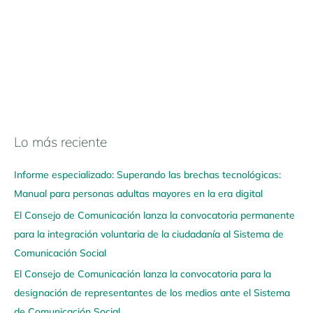
Lo más reciente
N
a
Informe especializado: Superando las brechas tecnológicas:
v
Manual para personas adultas mayores en la era digital
e
El Consejo de Comunicación lanza la convocatoria permanente
g
para la integración voluntaria de la ciudadanía al Sistema de
a
Comunicación Social
a
q
El Consejo de Comunicación lanza la convocatoria para la
u
designación de representantes de los medios ante el Sistema
í
de Comunicación Social