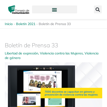
Ir
content
al
contenido
Inicio
-
Boletín 2021
-
Boletín de Prensa 33
Boletín de Prensa 33
Libertad de expresión
,
Violencia contra las Mujeres
,
Violencia
de género