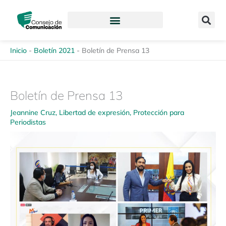
Ir
content
al
contenido
Inicio
-
Boletín 2021
-
Boletín de Prensa 13
Boletín de Prensa 13
Jeannine Cruz
,
Libertad de expresión
,
Protección para
Periodistas