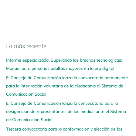
Lo más reciente
N
a
Informe especializado: Superando las brechas tecnológicas:
v
Manual para personas adultas mayores en la era digital
e
El Consejo de Comunicación lanza la convocatoria permanente
g
para la integración voluntaria de la ciudadanía al Sistema de
a
Comunicación Social
a
q
El Consejo de Comunicación lanza la convocatoria para la
u
designación de representantes de los medios ante el Sistema
í
de Comunicación Social
Tercera convocatoria para la conformación y elección de los