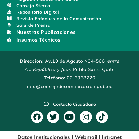
Consejo Stereo
Repositorio Digital
Revista Enfoques de la Comunicación
Sala de Prensa
Nuestras Publicaciones
Insumos Técnicos
Dirección:
Av.10 de Agosto N34-566
, entre
Av. República y Juan
Pablo Sanz, Quito
Teléfono:
02-3938720
info@consejodecomunicacion.gob.ec
Contacto Ciudadano
F
T
Y
I
T
a
w
o
n
i
c
i
u
s
k
Datos Institucionales
|
Webmail
|
Intranet