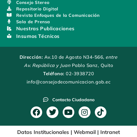
Consejo Stereo
Repositorio Digital
Revista Enfoques de la Comunicación
Sala de Prensa
Nuestras Publicaciones
Insumos Técnicos
Dirección:
Av.10 de Agosto N34-566
, entre
Av. República y Juan
Pablo Sanz, Quito
Teléfono:
02-3938720
info@consejodecomunicacion.gob.ec
Contacto Ciudadano
F
T
Y
I
T
a
w
o
n
i
c
i
u
s
k
Datos Institucionales
|
Webmail
|
Intranet
e
t
t
t
t