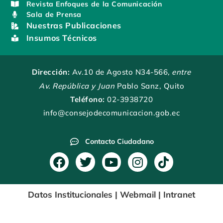
Revista Enfoques de la Comunicación
Sala de Prensa
Nuestras Publicaciones
Insumos Técnicos
Dirección:
Av.10 de Agosto N34-566
, entre
Av. República y Juan
Pablo Sanz, Quito
Teléfono:
02-3938720
info@consejodecomunicacion.gob.ec
Contacto Ciudadano
F
T
Y
I
T
a
w
o
n
i
c
i
u
s
k
Datos Institucionales
|
Webmail
|
Intranet
e
t
t
t
t
b
t
u
a
o
o
e
b
g
k