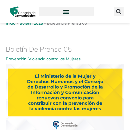
Ir
content
al
contenido
Inicio
-
Boletín 2023
-
Boletín De Prensa 05
Boletín De Prensa 05
Prevención
,
Violencia contra las Mujeres