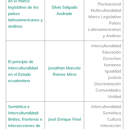
en el marco
Plurinacional
legislativo de los
Silvia Salgado
Multiculturalidad
países
Andrade
Marco Legislativo
latinoamericanos y
Países
andinos
Latinoamericanos
y Andinos
Interculturalidad
Educación
Derechos
El principio de
humanos
interculturalidad
Jonathan Marcelo
Igualdad
en el Estado
Ramos Mera
Justicia
ecuatoriano
Discriminación
Comunidades
Unidad
Semiótica e
Interculturalidad
Interculturalidad:
Semiótica
límites, fronteras e
José Enrique Finol
Cultura
intersecciones de
Interacción