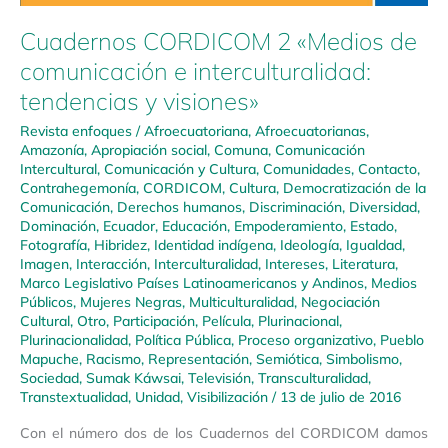
Cuadernos CORDICOM 2 «Medios de
comunicación e interculturalidad:
tendencias y visiones»
Revista enfoques
/
Afroecuatoriana
,
Afroecuatorianas
,
Amazonía
,
Apropiación social
,
Comuna
,
Comunicación
Intercultural
,
Comunicación y Cultura
,
Comunidades
,
Contacto
,
Contrahegemonía
,
CORDICOM
,
Cultura
,
Democratización de la
Comunicación
,
Derechos humanos
,
Discriminación
,
Diversidad
,
Dominación
,
Ecuador
,
Educación
,
Empoderamiento
,
Estado
,
Fotografía
,
Hibridez
,
Identidad indígena
,
Ideología
,
Igualdad
,
Imagen
,
Interacción
,
Interculturalidad
,
Intereses
,
Literatura
,
Marco Legislativo Países Latinoamericanos y Andinos
,
Medios
Públicos
,
Mujeres Negras
,
Multiculturalidad
,
Negociación
Cultural
,
Otro
,
Participación
,
Película
,
Plurinacional
,
Plurinacionalidad
,
Política Pública
,
Proceso organizativo
,
Pueblo
Mapuche
,
Racismo
,
Representación
,
Semiótica
,
Simbolismo
,
Sociedad
,
Sumak Káwsai
,
Televisión
,
Transculturalidad
,
Transtextualidad
,
Unidad
,
Visibilización
/
13 de julio de 2016
Con el número dos de los Cuadernos del CORDICOM damos