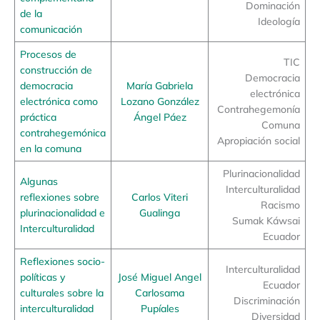
Dominación
de la
Ideología
comunicación
Procesos de
TIC
construcción de
Democracia
democracia
María Gabriela
electrónica
electrónica como
Lozano González
Contrahegemonía
práctica
Ángel Páez
Comuna
contrahegemónica
Apropiación social
en la comuna
Plurinacionalidad
Algunas
Interculturalidad
reflexiones sobre
Carlos Viteri
Racismo
plurinacionalidad e
Gualinga
Sumak Káwsai
Interculturalidad
Ecuador
Reflexiones socio-
Interculturalidad
políticas y
José Miguel Angel
Ecuador
culturales sobre la
Carlosama
Discriminación
interculturalidad
Pupíales
Diversidad