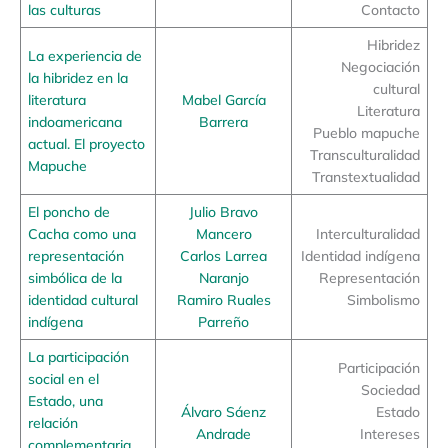
las culturas
Contacto
Hibridez
La experiencia de
Negociación
la hibridez en la
cultural
literatura
Mabel García
Literatura
indoamericana
Barrera
Pueblo mapuche
actual. El proyecto
Transculturalidad
Mapuche
Transtextualidad
El poncho de
Julio Bravo
Cacha como una
Mancero
Interculturalidad
representación
Carlos Larrea
Identidad indígena
simbólica de la
Naranjo
Representación
identidad cultural
Ramiro Ruales
Simbolismo
indígena
Parreño
La participación
Participación
social en el
Sociedad
Estado, una
Álvaro Sáenz
Estado
relación
Andrade
Intereses
complementaria