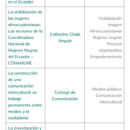
en el Ecuador
La visibilización de
las mujeres
Visibilización
afroecuatorianas:
Imagen
Las acciones de la
Afroecuatorianas
Catherine Chalá
Coordinadora
Mujeres negras
Angulo
Nacional de
Proceso
Mujeres Negras
organizativo
del Ecuador –
Empoderamiento
CONAMUNE
La construcción
de una
comunicación
Medios públicos
intercultural: un
Consejo de
Comunicación
trabajo
Comunicación
intercultural
permanente entre
medios y la
ciudadanía
La investigación y