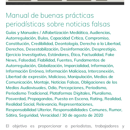
Manual de buenas prácticas
periodísticas sobre noticias falsas
Guías y Manuales
/
Alfabetización Mediática
,
Audiencias
,
Autorregulación
,
Bulos
,
Capacidad Crítica
,
Compromiso
,
Constitución
,
Credibilidad
,
Deontología
,
Derecho a la Libertad
,
Derechos
,
Desestabilización
,
Desinformación
,
Desprestigio
,
Ejercicio Investigativo
,
Estándares
,
Ética
,
Factualidad
,
Fake
News
,
Falsedad
,
Fiabilidad
,
Fuentes
,
Fundamentos de
Autorregulación
,
Globalización
,
Imparcialidad
,
Información
,
Información Errónea
,
Información Maliciosa
,
Interconexión
,
Libertad de expresión
,
Malicioso
,
Manipulación
,
Medios de
Comunicación
,
Montaje
,
Noticias Falsas
,
Obligaciones de los
Medios Audiovisuales
,
Odio
,
Percepciones
,
Periodismo
,
Periodismo Tradicional
,
Plataformas Digitales
,
Pluralismo
,
Posverdad
,
Propagandas
,
Puesta en Escena
,
Rating
,
Realidad
,
Realidad Social
,
Relevancia
,
Representaciones
,
Responsabilidad Ulterior
,
Responsabilidades Comunes
,
Rumor
,
Sátira
,
Seguridad
,
Veracidad
/
30 de agosto de 2020
El objetivo es proporcionar a periodistas, trabajadores y