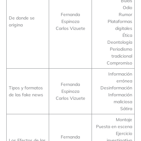
Bulos
Odio
Fernanda
Rumor
De donde se
Espinoza
Plataformas
origina
Carlos Vizuete
digitales
Ética
Deontología
Periodismo
tradicional
Compromiso
Información
errónea
Fernanda
Tipos y formatos
Desinformación
Espinoza
de las fake news
Información
Carlos Vizuete
maliciosa
Sátira
Montaje
Puesta en escena
Ejercicio
Fernanda
Los Efectos de las
investigativo