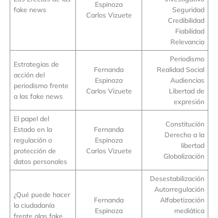
Espinoza
fake news
Seguridad
Carlos Vizuete
Credibilidad
Fiabilidad
Relevancia
Periodismo
Estrategias de
Fernanda
Realidad Social
acción del
Espinoza
Audiencias
periodismo frente
Carlos Vizuete
Libertad de
a las fake news
expresión
El papel del
Constitución
Estado en la
Fernanda
Derecho a la
regulación o
Espinoza
libertad
protección de
Carlos Vizuete
Globalización
datos personales
Desestabilización
Autorregulación
¿Qué puede hacer
Fernanda
Alfabetización
la ciudadanía
Espinoza
mediática
frente alas fake