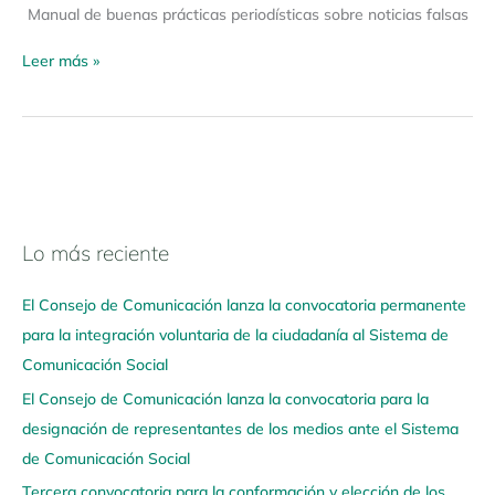
Manual de buenas prácticas periodísticas sobre noticias falsas
Leer más »
Lo más reciente
N
a
El Consejo de Comunicación lanza la convocatoria permanente
v
para la integración voluntaria de la ciudadanía al Sistema de
e
Comunicación Social
g
El Consejo de Comunicación lanza la convocatoria para la
a
designación de representantes de los medios ante el Sistema
a
de Comunicación Social
q
u
Tercera convocatoria para la conformación y elección de los