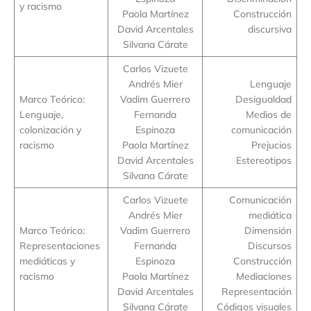
y racismo
Paola Martínez
Construcción
David Arcentales
discursiva
Silvana Cárate
Carlos Vizuete
Andrés Mier
Lenguaje
Marco Teórico:
Vadim Guerrero
Desigualdad
Lenguaje,
Fernanda
Medios de
colonización y
Espinoza
comunicación
racismo
Paola Martínez
Prejucios
David Arcentales
Estereotipos
Silvana Cárate
Carlos Vizuete
Comunicación
Andrés Mier
mediática
Marco Teórico:
Vadim Guerrero
Dimensión
Representaciones
Fernanda
Discursos
mediáticas y
Espinoza
Construcción
racismo
Paola Martínez
Mediaciones
David Arcentales
Representación
Silvana Cárate
Códigos visuales