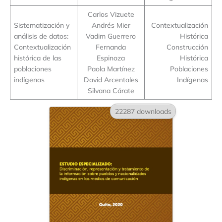
Carlos Vizuete
Sistematización y
Andrés Mier
Contextualización
análisis de datos:
Vadim Guerrero
Histórica
Contextualización
Fernanda
Construcción
histórica de las
Espinoza
Histórica
poblaciones
Paola Martínez
Poblaciones
indígenas
David Arcentales
Indígenas
Silvana Cárate
22287 downloads