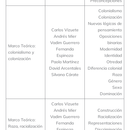
Preconcepciones
Colonialismo
Colonización
Nuevas lógicas de
Carlos Vizuete
pensamiento
Andrés Mier
Oposiciones
Vadim Guerrero
binarias
Marco Teórico:
Fernanda
Modernidad
colonialismo y
Espinoza
Identidad
colonización
Paola Martínez
Otredad
David Arcentales
Diferencia colonial
Silvana Cárate
Raza
Género
Sexo
Dominación
Carlos Vizuete
Andrés Mier
Construcción
Vadim Guerrero
Racialización
Marco Teórico:
Fernanda
Representaciones
Raza, racialización
Espinoza
Discriminación