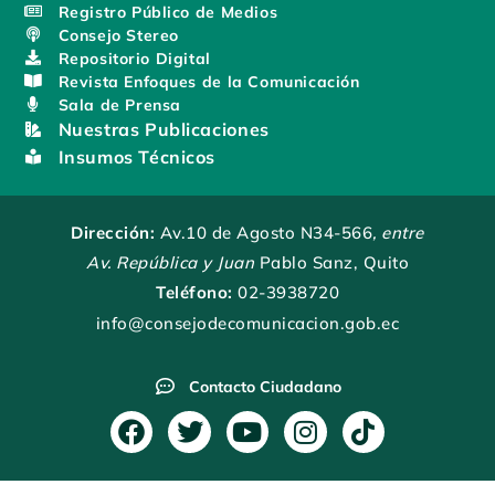
Registro Público de Medios
Consejo Stereo
Repositorio Digital
Revista Enfoques de la Comunicación
Sala de Prensa
Nuestras Publicaciones
Insumos Técnicos
Dirección:
Av.10 de Agosto N34-566
, entre
Av. República y Juan
Pablo Sanz, Quito
Teléfono:
02-3938720
info@consejodecomunicacion.gob.ec
Contacto Ciudadano
F
T
Y
I
T
a
w
o
n
i
c
i
u
s
k