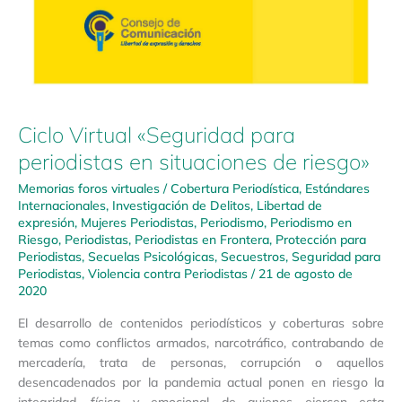
Ciclo Virtual «Seguridad para
periodistas en situaciones de riesgo»
Memorias foros virtuales
/
Cobertura Periodística
,
Estándares
Internacionales
,
Investigación de Delitos
,
Libertad de
expresión
,
Mujeres Periodistas
,
Periodismo
,
Periodismo en
Riesgo
,
Periodistas
,
Periodistas en Frontera
,
Protección para
Periodistas
,
Secuelas Psicológicas
,
Secuestros
,
Seguridad para
Periodistas
,
Violencia contra Periodistas
/
21 de agosto de
2020
El desarrollo de contenidos periodísticos y coberturas sobre
temas como conflictos armados, narcotráfico, contrabando de
mercadería, trata de personas, corrupción o aquellos
desencadenados por la pandemia actual ponen en riesgo la
integridad, física y emocional de quienes ejercen esta