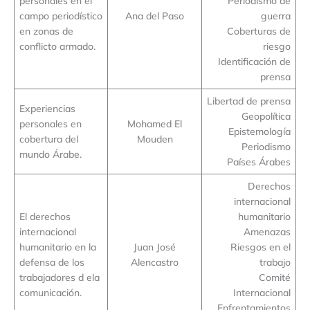
personales en el
Periodismo de
campo periodístico
Ana del Paso
guerra
en zonas de
Coberturas de
conflicto armado.
riesgo
Identificación de
prensa
Libertad de prensa
Experiencias
Geopolítica
personales en
Mohamed El
Epistemología
cobertura del
Mouden
Periodismo
mundo Árabe.
Países Árabes
Derechos
internacional
El derechos
humanitario
internacional
Amenazas
humanitario en la
Juan José
Riesgos en el
defensa de los
Alencastro
trabajo
trabajadores d ela
Comité
comunicación.
Internacional
Enfrentamientos