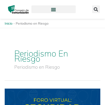
Ir
content
al
contenido
Inicio
-
Periodismo en Riesgo
Periodismo En
Riesgo
Periodismo en Riesgo
Foro
virtual:
«Seguridad