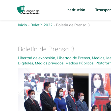
Ir
content
al
Institución
Transpar
contenido
Inicio
-
Boletín 2022
-
Boletín de Prensa 3
Boletín de Prensa 3
Libertad de expresión
,
Libertad de Prensa
,
Medios
,
Me
Digitales
,
Medios privados
,
Medios Públicos
,
Platafor