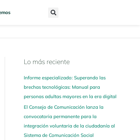
emos
Lo más reciente
N
a
Informe especializado: Superando las
v
brechas tecnológicas: Manual para
e
personas adultas mayores en la era digital
g
El Consejo de Comunicación lanza la
a
convocatoria permanente para la
a
integración voluntaria de la ciudadanía al
q
Sistema de Comunicación Social
u