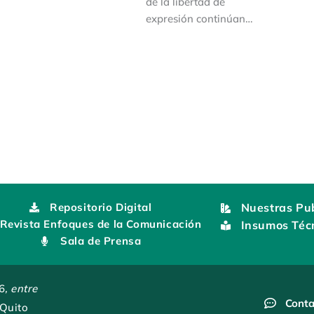
de la libertad de
expresión continúan…
Repositorio Digital
Nuestras Pub
Revista Enfoques de la Comunicación
Insumos Téc
Sala de Prensa
6
, entre
Conta
 Quito