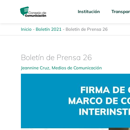
Ir
content
al
Institución
Transpar
contenido
Inicio
-
Boletín 2021
-
Boletín de Prensa 26
Boletín de Prensa 26
Jeannine Cruz
,
Medios de Comunicación