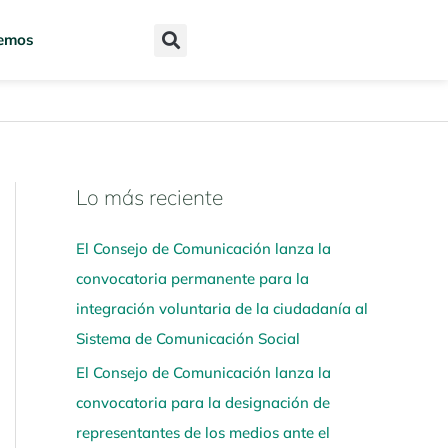
emos
Lo más reciente
N
a
El Consejo de Comunicación lanza la
v
convocatoria permanente para la
e
integración voluntaria de la ciudadanía al
g
Sistema de Comunicación Social
a
El Consejo de Comunicación lanza la
a
convocatoria para la designación de
q
representantes de los medios ante el
u