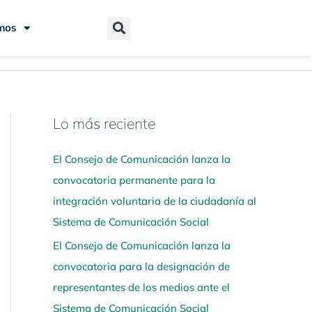
mos
Lo más reciente
N
a
El Consejo de Comunicación lanza la
v
convocatoria permanente para la
e
integración voluntaria de la ciudadanía al
g
Sistema de Comunicación Social
a
El Consejo de Comunicación lanza la
a
convocatoria para la designación de
q
representantes de los medios ante el
u
Sistema de Comunicación Social
í