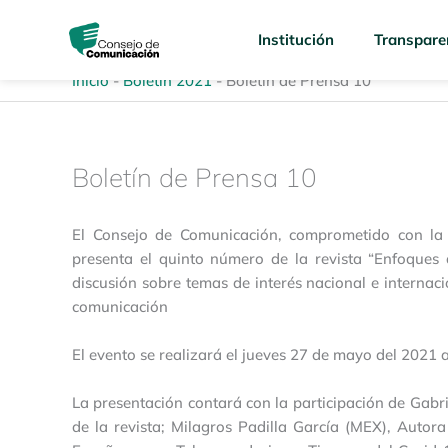
Ir
content
al
Institución
Transpare
contenido
Inicio
-
Boletín 2021
-
Boletín de Prensa 10
Boletín de Prensa 10
El Consejo de Comunicación, comprometido con la 
presenta el quinto número de la revista “Enfoques d
discusión sobre temas de interés nacional e internaci
comunicación
El evento se realizará el jueves 27 de mayo del 2021 
La presentación contará con la participación de Gabri
de la revista; Milagros Padilla García (MEX), Autora