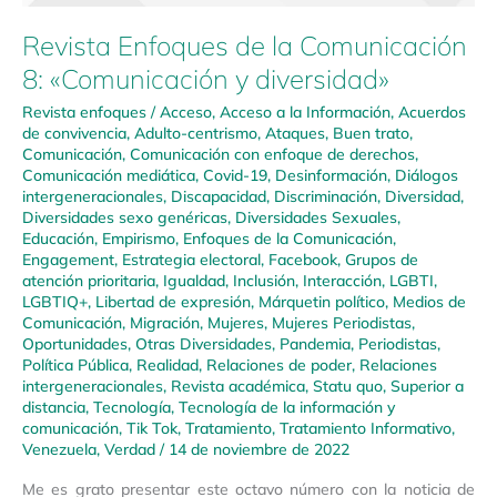
Revista Enfoques de la Comunicación
8: «Comunicación y diversidad»
Revista enfoques
/
Acceso
,
Acceso a la Información
,
Acuerdos
de convivencia
,
Adulto-centrismo
,
Ataques
,
Buen trato
,
Comunicación
,
Comunicación con enfoque de derechos
,
Comunicación mediática
,
Covid-19
,
Desinformación
,
Diálogos
intergeneracionales
,
Discapacidad
,
Discriminación
,
Diversidad
,
Diversidades sexo genéricas
,
Diversidades Sexuales
,
Educación
,
Empirismo
,
Enfoques de la Comunicación
,
Engagement
,
Estrategia electoral
,
Facebook
,
Grupos de
atención prioritaria
,
Igualdad
,
Inclusión
,
Interacción
,
LGBTI
,
LGBTIQ+
,
Libertad de expresión
,
Márquetin político
,
Medios de
Comunicación
,
Migración
,
Mujeres
,
Mujeres Periodistas
,
Oportunidades
,
Otras Diversidades
,
Pandemia
,
Periodistas
,
Política Pública
,
Realidad
,
Relaciones de poder
,
Relaciones
intergeneracionales
,
Revista académica
,
Statu quo
,
Superior a
distancia
,
Tecnología
,
Tecnología de la información y
comunicación
,
Tik Tok
,
Tratamiento
,
Tratamiento Informativo
,
Venezuela
,
Verdad
/
14 de noviembre de 2022
Me es grato presentar este octavo número con la noticia de