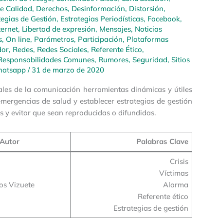
de Calidad
,
Derechos
,
Desinformación
,
Distorsión
,
tegias de Gestión
,
Estrategias Periodísticas
,
Facebook
,
ternet
,
Libertad de expresión
,
Mensajes
,
Noticias
s
,
On line
,
Parámetros
,
Participación
,
Plataformas
dor
,
Redes
,
Redes Sociales
,
Referente Ético
,
Responsabilidades Comunes
,
Rumores
,
Seguridad
,
Sitios
atsapp
/
31 de marzo de 2020
ales de la comunicación herramientas dinámicas y útiles
mergencias de salud y establecer estrategias de gestión
las y evitar que sean reproducidas o difundidas.
Autor
Palabras Clave
Crisis
Víctimas
os Vizuete
Alarma
Referente ético
Estrategias de gestión