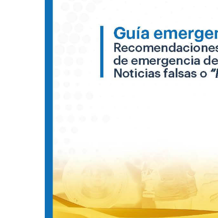
o
fake
news»