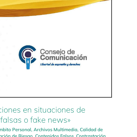
ones en situaciones de
 falsas o fake news»
mbito Personal
,
Archivos Multimedia
,
Calidad de
ción de Riesgo
,
Contenidos Falsos
,
Contrastación
,