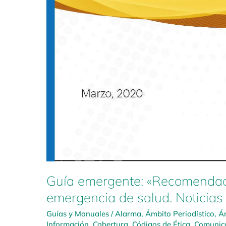
Guía emergente: «Recomendaci
emergencia de salud. Noticias
Guías y Manuales
/
Alarma
,
Ámbito Periodístico
,
Á
Información
,
Cobertura
,
Códigos de Ética
,
Comunica