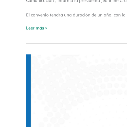
Comunicación”, informó la presidenta Jeannine Cru
El convenio tendrá una duración de un año, con la
Leer más »
Guía
emergente:
«Recomendaciones
en
situaciones
de
emergencia
de
salud.
Noticias
falsas