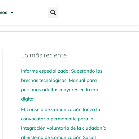
mos
Lo más reciente
N
a
Informe especializado: Superando las
v
brechas tecnológicas: Manual para
e
personas adultas mayores en la era
g
digital
a
El Consejo de Comunicación lanza la
a
convocatoria permanente para la
q
integración voluntaria de la ciudadanía
u
al Sistema de Comunicación Social
í