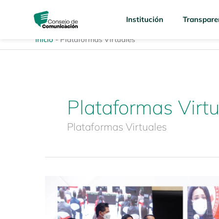
Ir
content
al
Institución
Transpare
contenido
Inicio
-
Plataformas Virtuales
Plataformas Virt
Plataformas Virtuales
Boletín
de
Prensa
3