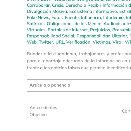
Corroborar
,
Crisis
,
Derecho a Recibir Información 
Divulgación Masiva
,
Ecosistema Informativo
,
Estra
Fake News
,
Fotos
,
Fuente
,
Influencia
,
Infodemia
,
In
Satíricas
,
Obligaciones de los Medios Audiovisuale
Virtuales
,
Portales de Internet
,
Prejuicios
,
Prosumi
Responsabilidad Social
,
Responsabilidad Ulterior
,
Web
,
Twitter
,
URL
,
Verificación
,
Víctimas
,
Viral
,
Wh
Brindar a la ciudadanía, trabajadores y profesion
para el abordaje adecuado de la información en e
frente a las noticias falsas que permita identificar
Artículo o ponencia
Antecedentes
Carl
Objetivo