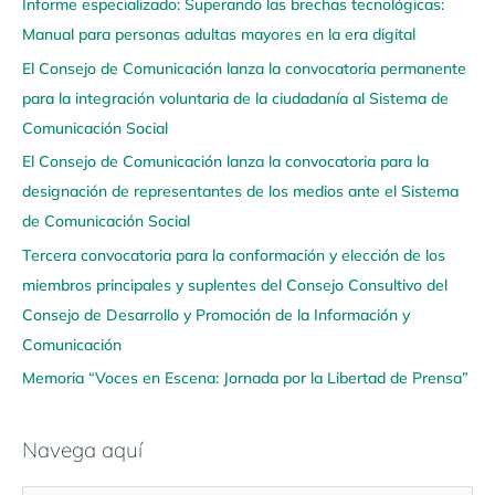
Informe especializado: Superando las brechas tecnológicas:
v
Manual para personas adultas mayores en la era digital
e
El Consejo de Comunicación lanza la convocatoria permanente
g
para la integración voluntaria de la ciudadanía al Sistema de
a
Comunicación Social
a
q
El Consejo de Comunicación lanza la convocatoria para la
u
designación de representantes de los medios ante el Sistema
í
de Comunicación Social
Tercera convocatoria para la conformación y elección de los
miembros principales y suplentes del Consejo Consultivo del
Consejo de Desarrollo y Promoción de la Información y
Comunicación
Memoria “Voces en Escena: Jornada por la Libertad de Prensa”
Navega aquí