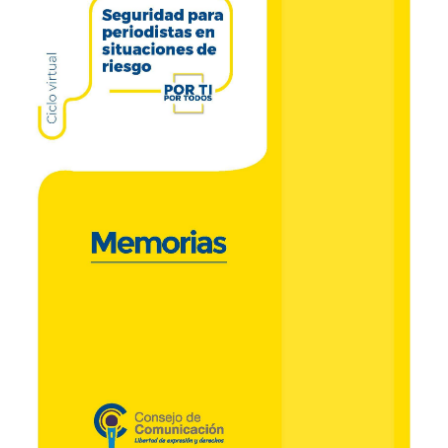
para
periodistas
en
situaciones
de
riesgo»