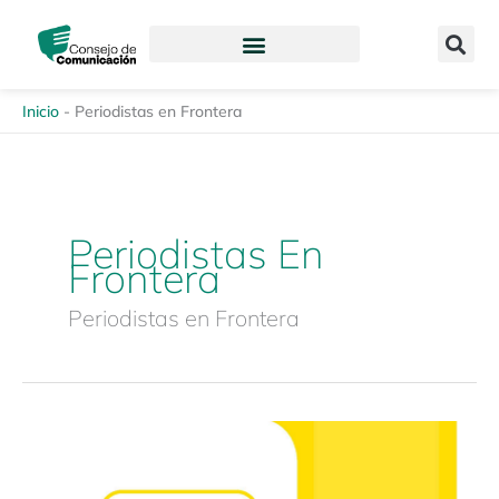
Ir
content
al
contenido
Inicio
-
Periodistas en Frontera
Periodistas En
Frontera
Periodistas en Frontera
Ciclo
Virtual
«Seguridad