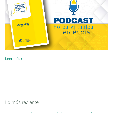
Leer más »
Lo más reciente
N
a