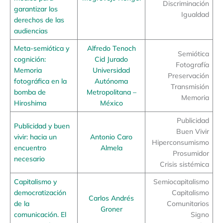
Discriminación
garantizar los
Igualdad
derechos de las
audiencias
Meta-semiótica y
Alfredo Tenoch
Semiótica
cognición:
Cid Jurado
Fotografía
Memoria
Universidad
Preservación
fotográfica en la
Autónoma
Transmisión
bomba de
Metropolitana –
Memoria
Hiroshima
México
Publicidad
Publicidad y buen
Buen Vivir
vivir: hacia un
Antonio Caro
Hiperconsumismo
encuentro
Almela
Prosumidor
necesario
Crisis sistémica
Capitalismo y
Semiocapitalismo
democratización
Capitalismo
Carlos Andrés
de la
Comunitarios
Groner
comunicación. El
Signo