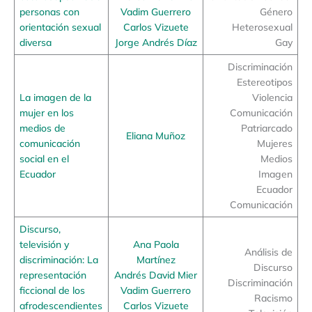
personas con
Vadim Guerrero
Género
orientación sexual
Carlos Vizuete
Heterosexual
diversa
Jorge Andrés Díaz
Gay
Discriminación
Estereotipos
La imagen de la
Violencia
mujer en los
Comunicación
medios de
Patriarcado
Eliana Muñoz
comunicación
Mujeres
social en el
Medios
Ecuador
Imagen
Ecuador
Comunicación
Discurso,
televisión y
Ana Paola
Análisis de
discriminación: La
Martínez
Discurso
representación
Andrés David Mier
Discriminación
ficcional de los
Vadim Guerrero
Racismo
afrodescendientes
Carlos Vizuete