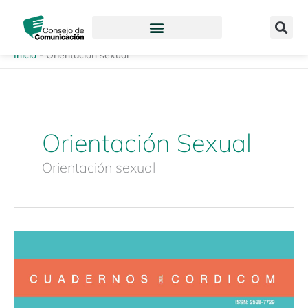
Ir
content
al
contenido
Inicio
-
Orientación sexual
Orientación Sexual
Orientación sexual
Cuadernos
CORDICOM
1
«Discriminación
y