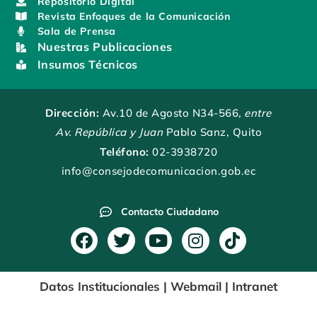
Repositorio Digital
Revista Enfoques de la Comunicación
Sala de Prensa
Nuestras Publicaciones
Insumos Técnicos
Dirección:
Av.10 de Agosto N34-566
, entre
Av. República y Juan
Pablo Sanz, Quito
Teléfono:
02-3938720
info@consejodecomunicacion.gob.ec
Contacto Ciudadano
F
T
Y
I
T
a
w
o
n
i
c
i
u
s
k
Datos Institucionales
|
Webmail
|
Intranet
e
t
t
t
t
b
t
u
a
o