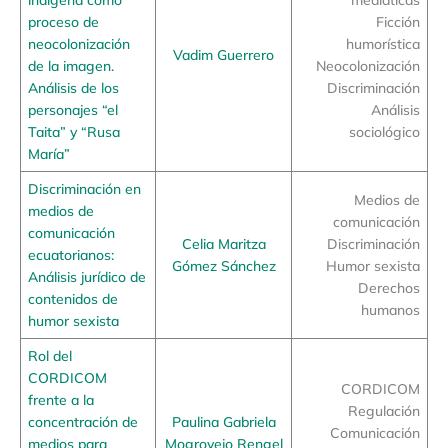
proceso de
Ficción
neocolonización
humorística
Vadim Guerrero
de la imagen.
Neocolonización
Análisis de los
Discriminación
personajes “el
Análisis
Taita” y “Rusa
sociológico
María”
Discriminación en
Medios de
medios de
comunicación
comunicación
Celia Maritza
Discriminación
ecuatorianos:
Gómez Sánchez
Humor sexista
Análisis jurídico de
Derechos
contenidos de
humanos
humor sexista
Rol del
CORDICOM
CORDICOM
frente a la
Regulación
concentración de
Paulina Gabriela
Comunicación
medios para
Mogrovejo Rengel