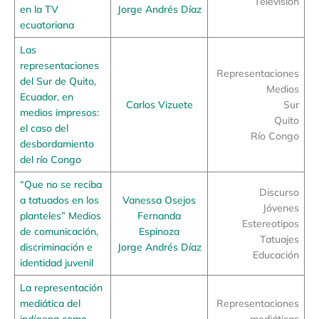
Televisión
en la TV
Jorge Andrés Díaz
ecuatoriana
Las
representaciones
Representaciones
del Sur de Quito,
Medios
Ecuador, en
Carlos Vizuete
Sur
medios impresos:
Quito
el caso del
Río Congo
desbordamiento
del río Congo
“Que no se reciba
Discurso
a tatuados en los
Vanessa Osejos
Jóvenes
planteles” Medios
Fernanda
Estereotipos
de comunicación,
Espinoza
Tatuajes
discriminación e
Jorge Andrés Díaz
Educación
identidad juvenil
La representación
mediática del
Representaciones
indígena como
mediáticas