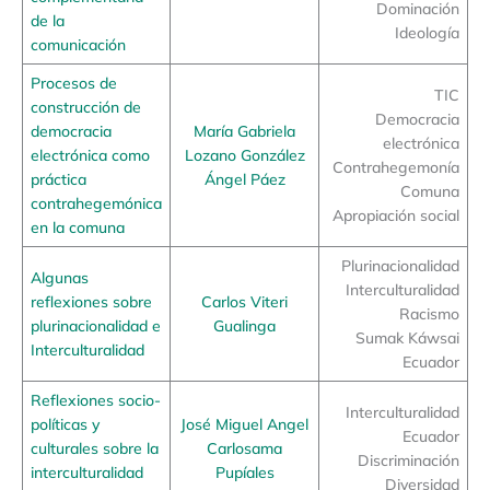
Dominación
de la
Ideología
comunicación
Procesos de
TIC
construcción de
Democracia
democracia
María Gabriela
electrónica
electrónica como
Lozano González
Contrahegemonía
práctica
Ángel Páez
Comuna
contrahegemónica
Apropiación social
en la comuna
Plurinacionalidad
Algunas
Interculturalidad
reflexiones sobre
Carlos Viteri
Racismo
plurinacionalidad e
Gualinga
Sumak Káwsai
Interculturalidad
Ecuador
Reflexiones socio-
Interculturalidad
políticas y
José Miguel Angel
Ecuador
culturales sobre la
Carlosama
Discriminación
interculturalidad
Pupíales
Diversidad