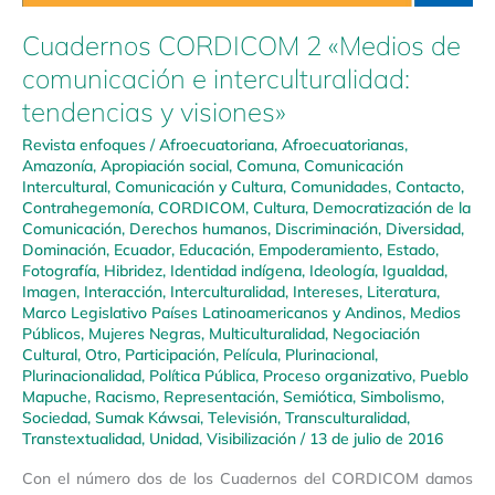
Cuadernos CORDICOM 2 «Medios de
comunicación e interculturalidad:
tendencias y visiones»
Revista enfoques
/
Afroecuatoriana
,
Afroecuatorianas
,
Amazonía
,
Apropiación social
,
Comuna
,
Comunicación
Intercultural
,
Comunicación y Cultura
,
Comunidades
,
Contacto
,
Contrahegemonía
,
CORDICOM
,
Cultura
,
Democratización de la
Comunicación
,
Derechos humanos
,
Discriminación
,
Diversidad
,
Dominación
,
Ecuador
,
Educación
,
Empoderamiento
,
Estado
,
Fotografía
,
Hibridez
,
Identidad indígena
,
Ideología
,
Igualdad
,
Imagen
,
Interacción
,
Interculturalidad
,
Intereses
,
Literatura
,
Marco Legislativo Países Latinoamericanos y Andinos
,
Medios
Públicos
,
Mujeres Negras
,
Multiculturalidad
,
Negociación
Cultural
,
Otro
,
Participación
,
Película
,
Plurinacional
,
Plurinacionalidad
,
Política Pública
,
Proceso organizativo
,
Pueblo
Mapuche
,
Racismo
,
Representación
,
Semiótica
,
Simbolismo
,
Sociedad
,
Sumak Káwsai
,
Televisión
,
Transculturalidad
,
Transtextualidad
,
Unidad
,
Visibilización
/
13 de julio de 2016
Con el número dos de los Cuadernos del CORDICOM damos