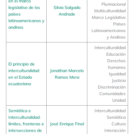
en el marco
Plurinacional
legislativo de los
Silvia Salgado
Multiculturalidad
países
Andrade
Marco Legislativo
latinoamericanos y
Países
andinos
Latinoamericanos
y Andinos
Interculturalidad
Educación
Derechos
El principio de
humanos
interculturalidad
Jonathan Marcelo
Igualdad
en el Estado
Ramos Mera
Justicia
ecuatoriano
Discriminación
Comunidades
Unidad
Semiótica e
Interculturalidad
Interculturalidad:
Semiótica
límites, fronteras e
José Enrique Finol
Cultura
intersecciones de
Interacción