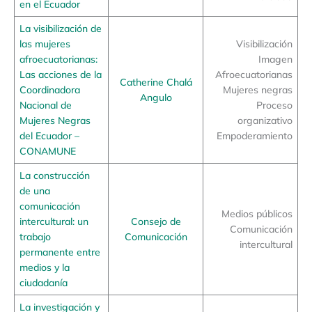
en el Ecuador
La visibilización de
las mujeres
Visibilización
afroecuatorianas:
Imagen
Las acciones de la
Afroecuatorianas
Catherine Chalá
Coordinadora
Mujeres negras
Angulo
Nacional de
Proceso
Mujeres Negras
organizativo
del Ecuador –
Empoderamiento
CONAMUNE
La construcción
de una
comunicación
Medios públicos
intercultural: un
Consejo de
Comunicación
trabajo
Comunicación
intercultural
permanente entre
medios y la
ciudadanía
La investigación y