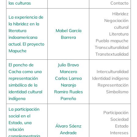
las culturas
Contacto
Hibridez
La experiencia de
Negociación
la hibridez en la
cultural
literatura
Mabel García
Literatura
indoamericana
Barrera
Pueblo mapuche
actual. El proyecto
Transculturalidad
Mapuche
Transtextualidad
El poncho de
Julio Bravo
Cacha como una
Mancero
Interculturalidad
representación
Carlos Larrea
Identidad indígena
simbólica de la
Naranjo
Representación
identidad cultural
Ramiro Ruales
Simbolismo
indígena
Parreño
La participación
Participación
social en el
Sociedad
Estado, una
Álvaro Sáenz
Estado
relación
Andrade
Intereses
complementaria