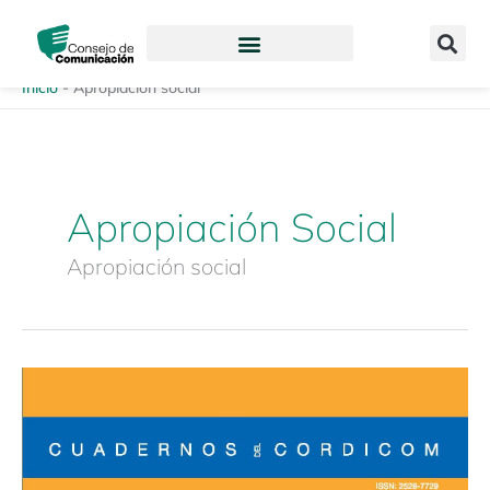
Ir
content
al
contenido
Inicio
-
Apropiación social
Apropiación Social
Apropiación social
Cuadernos
CORDICOM
2
«Medios
de