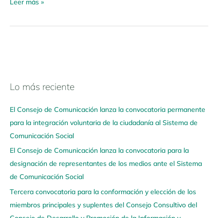
Leer más »
Lo más reciente
N
a
El Consejo de Comunicación lanza la convocatoria permanente
v
para la integración voluntaria de la ciudadanía al Sistema de
e
Comunicación Social
g
El Consejo de Comunicación lanza la convocatoria para la
a
designación de representantes de los medios ante el Sistema
a
de Comunicación Social
q
u
Tercera convocatoria para la conformación y elección de los
í
miembros principales y suplentes del Consejo Consultivo del
Consejo de Desarrollo y Promoción de la Información y