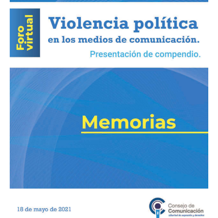
los
medios
de
comunicación»
Presentación
de
compendio