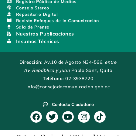
Registro Público de Medios
Consejo Stereo
Repositorio Digital
Revista Enfoques de la Comunicación
Sala de Prensa
Nuestras Publicaciones
Insumos Técnicos
Dirección:
Av.10 de Agosto N34-566
, entre
Av. República y Juan
Pablo Sanz, Quito
Teléfono:
02-3938720
info@consejodecomunicacion.gob.ec
Contacto Ciudadano
F
T
Y
I
T
a
w
o
n
i
c
i
u
s
k