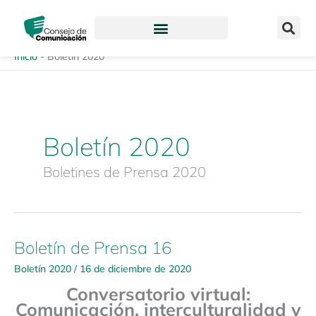
Ir
content
al
contenido
Inicio
-
Boletín 2020
Boletín 2020
Boletines de Prensa 2020
Boletín de Prensa 16
Boletín
de
Boletín 2020
/
16 de diciembre de 2020
Prensa
Conversatorio virtual:
16
Comunicación, interculturalidad y