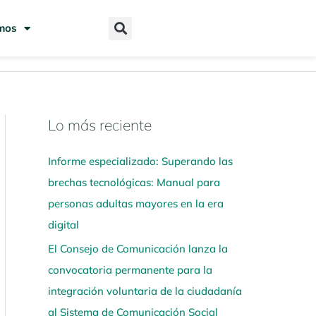
mos
Lo más reciente
N
a
Informe especializado: Superando las
v
brechas tecnológicas: Manual para
e
personas adultas mayores en la era
g
digital
a
El Consejo de Comunicación lanza la
a
convocatoria permanente para la
q
integración voluntaria de la ciudadanía
u
al Sistema de Comunicación Social
í