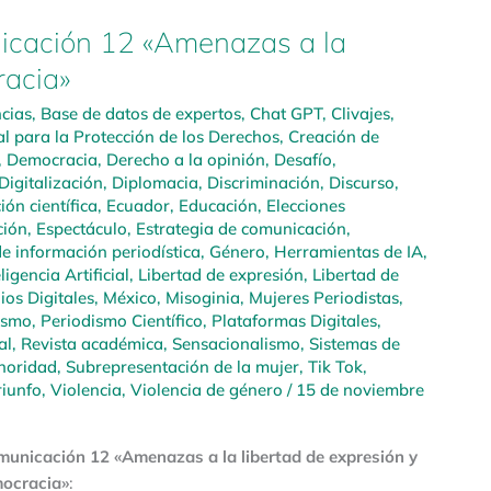
icación 12 «Amenazas a la
racia»
cias
,
Base de datos de expertos
,
Chat GPT
,
Clivajes
,
l para la Protección de los Derechos
,
Creación de
,
Democracia
,
Derecho a la opinión
,
Desafío
,
Digitalización
,
Diplomacia
,
Discriminación
,
Discurso
,
ión científica
,
Ecuador
,
Educación
,
Elecciones
ción
,
Espectáculo
,
Estrategia de comunicación
,
e información periodística
,
Género
,
Herramientas de IA
,
ligencia Artificial
,
Libertad de expresión
,
Libertad de
os Digitales
,
México
,
Misoginia
,
Mujeres Periodistas
,
ismo
,
Periodismo Científico
,
Plataformas Digitales
,
al
,
Revista académica
,
Sensacionalismo
,
Sistemas de
noridad
,
Subrepresentación de la mujer
,
Tik Tok
,
riunfo
,
Violencia
,
Violencia de género
/
15 de noviembre
unicación 12 «Amenazas a la libertad de expresión y
ocracia»
: