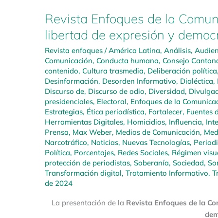
Revista Enfoques de la Comun
libertad de expresión y democ
Revista enfoques
/
América Latina
,
Análisis
,
Audien
Comunicación
,
Conducta humana
,
Consejo Cantona
contenido
,
Cultura trasmedia
,
Deliberación política
Desinformación
,
Desorden Informativo
,
Dialéctica
,
Discurso de
,
Discurso de odio
,
Diversidad
,
Divulgac
presidenciales
,
Electoral
,
Enfoques de la Comunica
Estrategias
,
Ética periodística
,
Fortalecer
,
Fuentes d
Herramientas Digitales
,
Homicidios
,
Influencia
,
Inte
Prensa
,
Max Weber
,
Medios de Comunicación
,
Medi
Narcotráfico
,
Noticias
,
Nuevas Tecnologías
,
Period
Política
,
Porcentajes
,
Redes Sociales
,
Régimen visu
protección de periodistas
,
Soberanía
,
Sociedad
,
So
Transformación digital
,
Tratamiento Informativo
,
T
de 2024
La presentación de la
Revista Enfoques de la Com
dem