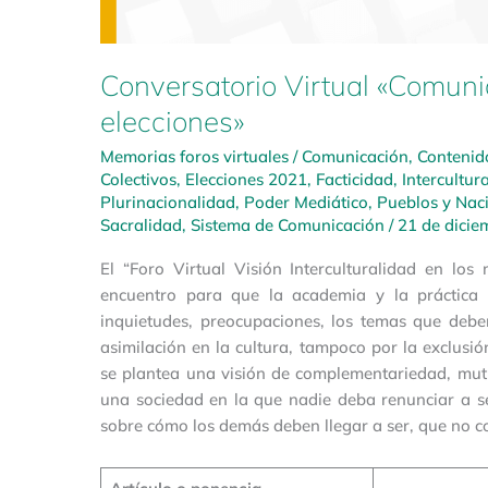
Conversatorio Virtual «Comunic
elecciones»
Memorias foros virtuales
/
Comunicación
,
Contenido
Colectivos
,
Elecciones 2021
,
Facticidad
,
Intercultur
Plurinacionalidad
,
Poder Mediático
,
Pueblos y Nac
Sacralidad
,
Sistema de Comunicación
/
21 de dicie
El “Foro Virtual Visión Interculturalidad en lo
encuentro para que la academia y la práctica 
inquietudes, preocupaciones, los temas que deb
asimilación en la cultura, tampoco por la exclusió
se plantea una visión de complementariedad, mut
una sociedad en la que nadie deba renunciar a se
sobre cómo los demás deben llegar a ser, que no c