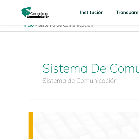
Ir
content
al
Institución
Transpare
contenido
Inicio
-
Sistema de Comunicación
Sistema De Comu
Sistema de Comunicación
Conversatorio
Virtual
«Comunicación,
interculturalidad