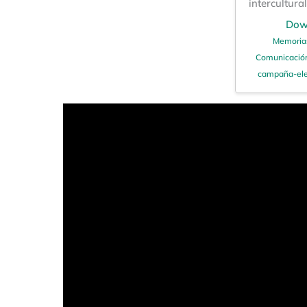
intercultura
Dow
Memorias
Comunicación
campaña-ele