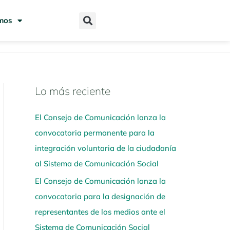
mos
Lo más reciente
N
a
El Consejo de Comunicación lanza la
v
convocatoria permanente para la
e
integración voluntaria de la ciudadanía
g
al Sistema de Comunicación Social
a
El Consejo de Comunicación lanza la
a
convocatoria para la designación de
q
representantes de los medios ante el
u
Sistema de Comunicación Social
í