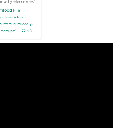
lidad y elecciones”
nload File
-conversatorio-
-interculturalidad-y-
ctoral.pdf – 1,72 MB