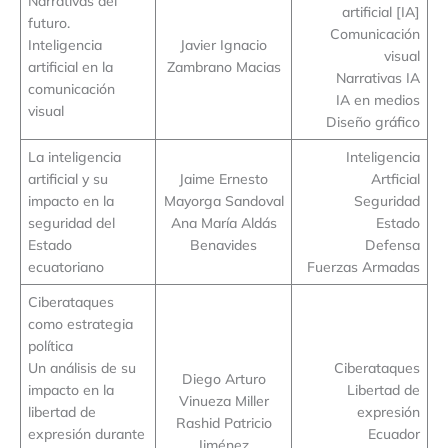
Narrativas del
artificial [IA]
futuro.
Comunicación
Inteligencia
Javier Ignacio
visual
artificial en la
Zambrano Macias
Narrativas IA
comunicación
IA en medios
visual
Diseño gráfico
La inteligencia
Inteligencia
artificial y su
Jaime Ernesto
Artficial
impacto en la
Mayorga Sandoval
Seguridad
seguridad del
Ana María Aldás
Estado
Estado
Benavides
Defensa
ecuatoriano
Fuerzas Armadas
Ciberataques
como estrategia
política
Un análisis de su
Ciberataques
Diego Arturo
impacto en la
Libertad de
Vinueza Miller
libertad de
expresión
Rashid Patricio
expresión durante
Ecuador
Jiménez