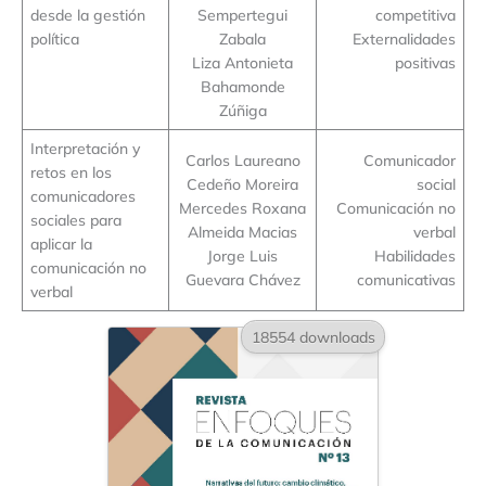
desde la gestión
Sempertegui
competitiva
política
Zabala
Externalidades
Liza Antonieta
positivas
Bahamonde
Zúñiga
Interpretación y
Carlos Laureano
Comunicador
retos en los
Cedeño Moreira
social
comunicadores
Mercedes Roxana
Comunicación no
sociales para
Almeida Macias
verbal
aplicar la
Jorge Luis
Habilidades
comunicación no
Guevara Chávez
comunicativas
verbal
18554 downloads