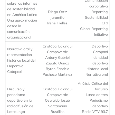
Comunicación
sobre los informes
corporativa
de sostenibilidad
Diego Ortiz
Reporting
en América Latina
Jaramillo
Sostenibilidad
Una aproximación
Irene Trelles
GRI
desde la
Global Reporting
comunicación
Initiative
organizacional
Cristóbal Lalangui
Deportivo
Narrativa oral y
Campoverde
Cotopaxi
representación
Antony Gabriel
Identidad
histórica local del
Zapata Quiroz
deportiva
Deportivo
Byron Fabricio
Historia local
Cotopaxi
Pacheco Martínez
Narrativa oral
Análisis Crítico del
Discurso y
Cristóbal Lalangui
Discurso
periodismo
Campoverde
Línea de tres
deportivo en la
Oswaldo Josué
Periodismo
radiodifusión de
Santamaría
deportivo
Latacunga
Bustillos
Radio VTV 93.7