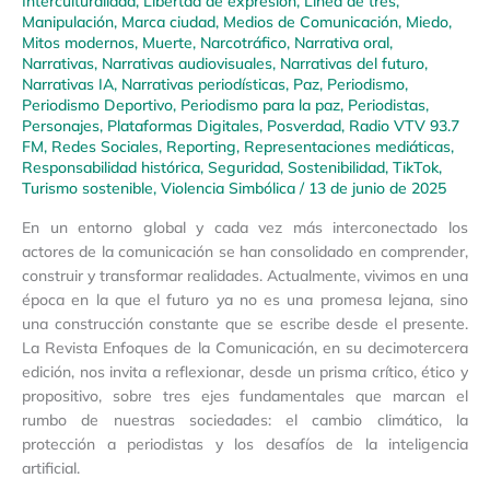
Interculturalidad
,
Libertad de expresión
,
Línea de tres
,
Manipulación
,
Marca ciudad
,
Medios de Comunicación
,
Miedo
,
Mitos modernos
,
Muerte
,
Narcotráfico
,
Narrativa oral
,
Narrativas
,
Narrativas audiovisuales
,
Narrativas del futuro
,
Narrativas IA
,
Narrativas periodísticas
,
Paz
,
Periodismo
,
Periodismo Deportivo
,
Periodismo para la paz
,
Periodistas
,
Personajes
,
Plataformas Digitales
,
Posverdad
,
Radio VTV 93.7
FM
,
Redes Sociales
,
Reporting
,
Representaciones mediáticas
,
Responsabilidad histórica
,
Seguridad
,
Sostenibilidad
,
TikTok
,
Turismo sostenible
,
Violencia Simbólica
/
13 de junio de 2025
En un entorno global y cada vez más interconectado los
actores de la comunicación se han consolidado en comprender,
construir y transformar realidades. Actualmente, vivimos en una
época en la que el futuro ya no es una promesa lejana, sino
una construcción constante que se escribe desde el presente.
La Revista Enfoques de la Comunicación, en su decimotercera
edición, nos invita a reflexionar, desde un prisma crítico, ético y
propositivo, sobre tres ejes fundamentales que marcan el
rumbo de nuestras sociedades: el cambio climático, la
protección a periodistas y los desafíos de la inteligencia
artificial.