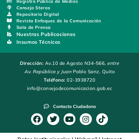
Registro Público de Medios
Consejo Stereo
Repositorio Digital
Revista Enfoques de la Comunicación
Sala de Prensa
Nuestras Publicaciones
Insumos Técnicos
Dirección:
Av.10 de Agosto N34-566
, entre
Av. República y Juan
Pablo Sanz, Quito
Teléfono:
02-3938720
info@consejodecomunicacion.gob.ec
Contacto Ciudadano
F
T
Y
I
T
a
w
o
n
i
c
i
u
s
k