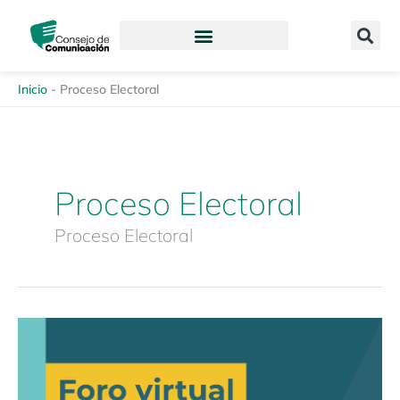
Ir
content
al
contenido
Inicio
-
Proceso Electoral
Proceso Electoral
Proceso Electoral
Foro
virtual:
«Violencia
política