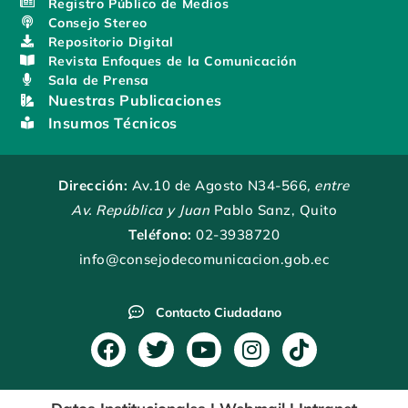
Registro Público de Medios
Consejo Stereo
Repositorio Digital
Revista Enfoques de la Comunicación
Sala de Prensa
Nuestras Publicaciones
Insumos Técnicos
Dirección:
Av.10 de Agosto N34-566
, entre
Av. República y Juan
Pablo Sanz, Quito
Teléfono:
02-3938720
info@consejodecomunicacion.gob.ec
Contacto Ciudadano
F
T
Y
I
T
a
w
o
n
i
c
i
u
s
k