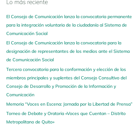
Lo más reciente
N
a
El Consejo de Comunicación lanza la convocatoria permanente
v
para la integración voluntaria de la ciudadanía al Sistema de
e
Comunicación Social
g
El Consejo de Comunicación lanza la convocatoria para la
a
designación de representantes de los medios ante el Sistema
a
de Comunicación Social
q
u
Tercera convocatoria para la conformación y elección de los
í
miembros principales y suplentes del Consejo Consultivo del
Consejo de Desarrollo y Promoción de la Información y
Comunicación
Memoria “Voces en Escena: Jornada por la Libertad de Prensa”
Torneo de Debate y Oratoria «Voces que Cuentan – Distrito
Metropolitano de Quito»