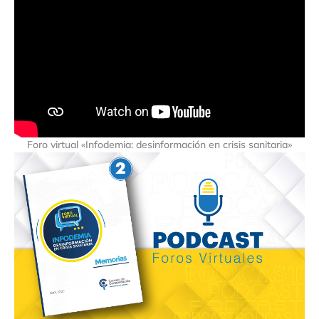
Foro virtual «Infodemia: desinformación en crisis sanitaria»