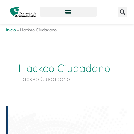
Ir
content
al
contenido
Inicio
-
Hackeo Ciudadano
Hackeo Ciudadano
Hackeo Ciudadano
Foro
virtual
«Infodemia:
desinformación