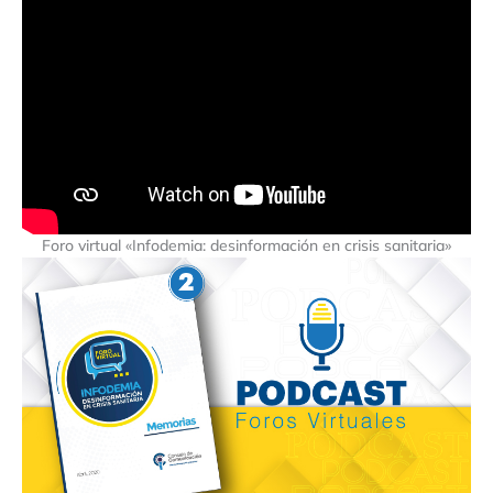
Foro virtual «Infodemia: desinformación en crisis sanitaria»