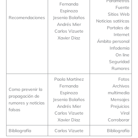
Parámetros
Fernanda
Fuente
Espinoza
Sitios Web
Recomendaciones
Jesenia Bolaños
Noticias satíricas
Andrés Mier
Portales de
Carlos Vizuete
Internet
Xavier Diaz
Ámbito personal
Infodemia
On line
Seguridad
Rumores
Paola Martínez
Fotos
Fernanda
Archivos
Como prevenir la
Espinoza
multimedia
propagación de
Jesenia Bolaños
Mensajes
rumores y noticias
Andrés Mier
Prejuicios
falsas
Carlos Vizuete
Viral
Xavier Diaz
Corroborar
Bibliografía
Carlos Vizuete
Bibliografía