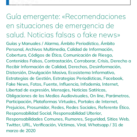
Guía emergente: «Recomendaciones
en situaciones de emergencia de
salud. Noticias falsas o fake news»
Guías y Manuales
/
Alarma
,
Ámbito Periodístico
,
Ámbito
Personal
,
Archivos Multimedia
,
Calidad de Información
,
Cobertura
,
Códigos de Ética
,
Comunicación de Riesgo
,
Contenidos Falsos
,
Contrastación
,
Corroborar
,
Crisis
,
Derecho a
Recibir Información de Calidad
,
Derechos
,
Desinformación
,
Distorsión
,
Divulgación Masiva
,
Ecosistema Informativo
,
Estrategias de Gestión
,
Estrategias Periodísticas
,
Facebook
,
Fake News
,
Fotos
,
Fuente
,
Influencia
,
Infodemia
,
Internet
,
Libertad de expresión
,
Mensajes
,
Noticias Satíricas
,
Obligaciones de los Medios Audiovisuales
,
On line
,
Parámetros
,
Participación
,
Plataformas Virtuales
,
Portales de Internet
,
Prejuicios
,
Prosumidor
,
Redes
,
Redes Sociales
,
Referente Ético
,
Responsabilidad Social
,
Responsabilidad Ulterior
,
Responsabilidades Comunes
,
Rumores
,
Seguridad
,
Sitios Web
,
Twitter
,
URL
,
Verificación
,
Víctimas
,
Viral
,
Whatsapp
/
31 de
marzo de 2020