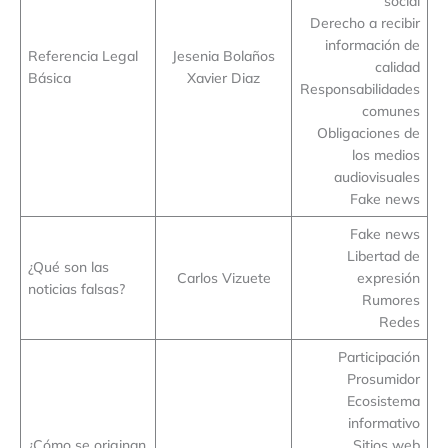
social
Derecho a recibir
información de
Referencia Legal
Jesenia Bolaños
calidad
Básica
Xavier Diaz
Responsabilidades
comunes
Obligaciones de
los medios
audiovisuales
Fake news
Fake news
Libertad de
¿Qué son las
Carlos Vizuete
expresión
noticias falsas?
Rumores
Redes
Participación
Prosumidor
Ecosistema
informativo
¿Cómo se originan
Sitios web