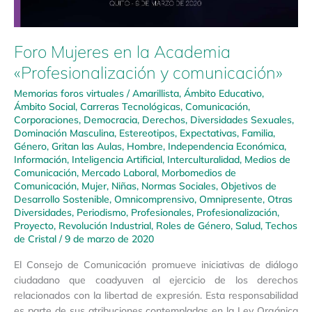
Foro Mujeres en la Academia
«Profesionalización y comunicación»
Memorias foros virtuales
/
Amarillista
,
Ámbito Educativo
,
Ámbito Social
,
Carreras Tecnológicas
,
Comunicación
,
Corporaciones
,
Democracia
,
Derechos
,
Diversidades Sexuales
,
Dominación Masculina
,
Estereotipos
,
Expectativas
,
Familia
,
Género
,
Gritan las Aulas
,
Hombre
,
Independencia Económica
,
Información
,
Inteligencia Artificial
,
Interculturalidad
,
Medios de
Comunicación
,
Mercado Laboral
,
Morbomedios de
Comunicación
,
Mujer
,
Niñas
,
Normas Sociales
,
Objetivos de
Desarrollo Sostenible
,
Omnicomprensivo
,
Omnipresente
,
Otras
Diversidades
,
Periodismo
,
Profesionales
,
Profesionalización
,
Proyecto
,
Revolución Industrial
,
Roles de Género
,
Salud
,
Techos
de Cristal
/
9 de marzo de 2020
El Consejo de Comunicación promueve iniciativas de diálogo
ciudadano que coadyuven al ejercicio de los derechos
relacionados con la libertad de expresión. Esta responsabilidad
es parte de sus atribuciones contempladas en la Ley Orgánica