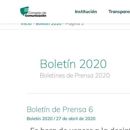
Ir
content
al
Institución
Transpare
contenido
Inicio
-
Boletín 2020
-
Página 2
Boletín 2020
Boletines de Prensa 2020
Boletín de Prensa 6
Boletín
de
Boletín 2020
/
27 de abril de 2020
Prensa
6