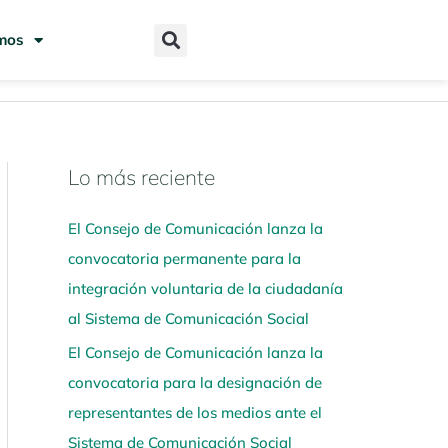
mos
Lo más reciente
N
a
El Consejo de Comunicación lanza la
v
convocatoria permanente para la
e
integración voluntaria de la ciudadanía
g
al Sistema de Comunicación Social
a
El Consejo de Comunicación lanza la
a
convocatoria para la designación de
q
representantes de los medios ante el
u
Sistema de Comunicación Social
í