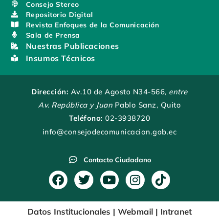
Consejo Stereo
Repositorio Digital
Revista Enfoques de la Comunicación
Sala de Prensa
Nuestras Publicaciones
Insumos Técnicos
Dirección:
Av.10 de Agosto N34-566
, entre
Av. República y Juan
Pablo Sanz, Quito
Teléfono:
02-3938720
info@consejodecomunicacion.gob.ec
Contacto Ciudadano
F
T
Y
I
T
a
w
o
n
i
c
i
u
s
k
Datos Institucionales
|
Webmail
|
Intranet
e
t
t
t
t