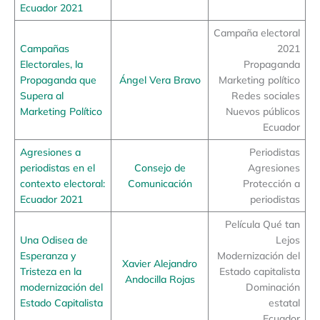
Ecuador 2021
Campaña electoral
Campañas
2021
Electorales, la
Propaganda
Propaganda que
Ángel Vera Bravo
Marketing político
Supera al
Redes sociales
Marketing Político
Nuevos públicos
Ecuador
Agresiones a
Periodistas
periodistas en el
Consejo de
Agresiones
contexto electoral:
Comunicación
Protección a
Ecuador 2021
periodistas
Película Qué tan
Una Odisea de
Lejos
Esperanza y
Modernización del
Xavier Alejandro
Tristeza en la
Estado capitalista
Andocilla Rojas
modernización del
Dominación
Estado Capitalista
estatal
Ecuador