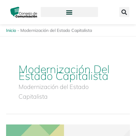
Ir
content
al
contenido
Inicio
-
Modernización del Estado Capitalista
Modernización Del
Estado Capitalista
Modernización del Estado
Capitalista
Revista
Enfoques