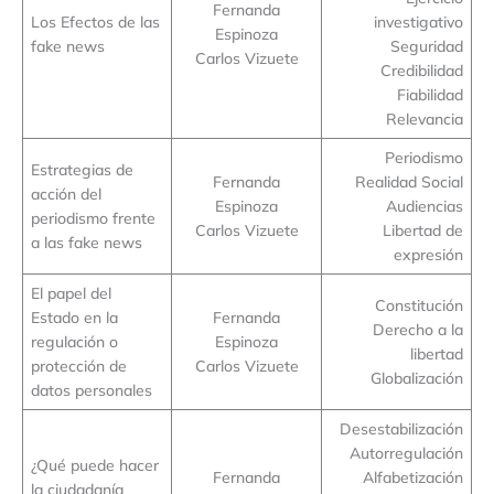
Fernanda
Los Efectos de las
investigativo
Espinoza
fake news
Seguridad
Carlos Vizuete
Credibilidad
Fiabilidad
Relevancia
Periodismo
Estrategias de
Fernanda
Realidad Social
acción del
Espinoza
Audiencias
periodismo frente
Carlos Vizuete
Libertad de
a las fake news
expresión
El papel del
Constitución
Estado en la
Fernanda
Derecho a la
regulación o
Espinoza
libertad
protección de
Carlos Vizuete
Globalización
datos personales
Desestabilización
Autorregulación
¿Qué puede hacer
Fernanda
Alfabetización
la ciudadanía