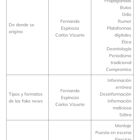
Propagandas
Bulos
Odio
Fernanda
Rumor
De donde se
Espinoza
Plataformas
origina
Carlos Vizuete
digitales
Ética
Deontología
Periodismo
tradicional
Compromiso
Información
errónea
Fernanda
Tipos y formatos
Desinformación
Espinoza
de las fake news
Información
Carlos Vizuete
maliciosa
Sátira
Montaje
Puesta en escena
Ejercicio