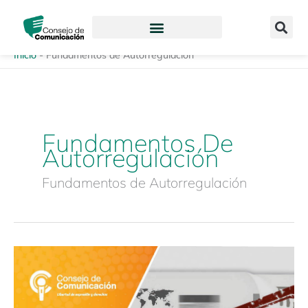
Ir
content
al
contenido
Inicio
-
Fundamentos de Autorregulación
Fundamentos De
Autorregulación
Fundamentos de Autorregulación
Manual
de
buenas
prácticas