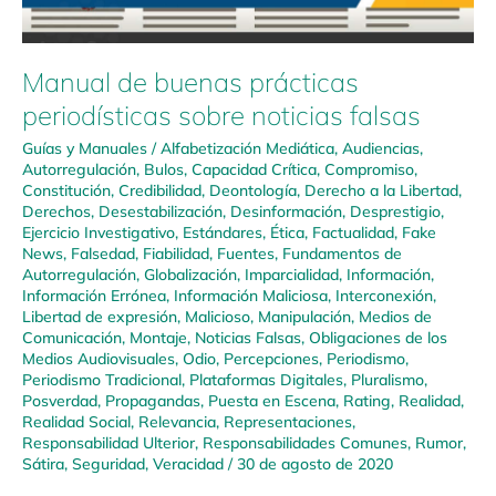
Manual de buenas prácticas
periodísticas sobre noticias falsas
Guías y Manuales
/
Alfabetización Mediática
,
Audiencias
,
Autorregulación
,
Bulos
,
Capacidad Crítica
,
Compromiso
,
Constitución
,
Credibilidad
,
Deontología
,
Derecho a la Libertad
,
Derechos
,
Desestabilización
,
Desinformación
,
Desprestigio
,
Ejercicio Investigativo
,
Estándares
,
Ética
,
Factualidad
,
Fake
News
,
Falsedad
,
Fiabilidad
,
Fuentes
,
Fundamentos de
Autorregulación
,
Globalización
,
Imparcialidad
,
Información
,
Información Errónea
,
Información Maliciosa
,
Interconexión
,
Libertad de expresión
,
Malicioso
,
Manipulación
,
Medios de
Comunicación
,
Montaje
,
Noticias Falsas
,
Obligaciones de los
Medios Audiovisuales
,
Odio
,
Percepciones
,
Periodismo
,
Periodismo Tradicional
,
Plataformas Digitales
,
Pluralismo
,
Posverdad
,
Propagandas
,
Puesta en Escena
,
Rating
,
Realidad
,
Realidad Social
,
Relevancia
,
Representaciones
,
Responsabilidad Ulterior
,
Responsabilidades Comunes
,
Rumor
,
Sátira
,
Seguridad
,
Veracidad
/
30 de agosto de 2020