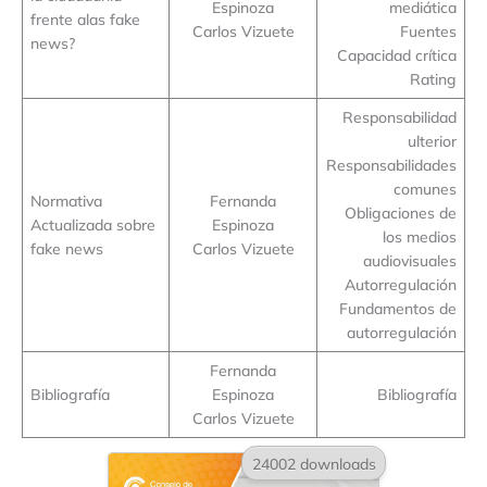
Espinoza
mediática
frente alas fake
Carlos Vizuete
Fuentes
news?
Capacidad crítica
Rating
Responsabilidad
ulterior
Responsabilidades
comunes
Normativa
Fernanda
Obligaciones de
Actualizada sobre
Espinoza
los medios
fake news
Carlos Vizuete
audiovisuales
Autorregulación
Fundamentos de
autorregulación
Fernanda
Bibliografía
Espinoza
Bibliografía
Carlos Vizuete
24002 downloads